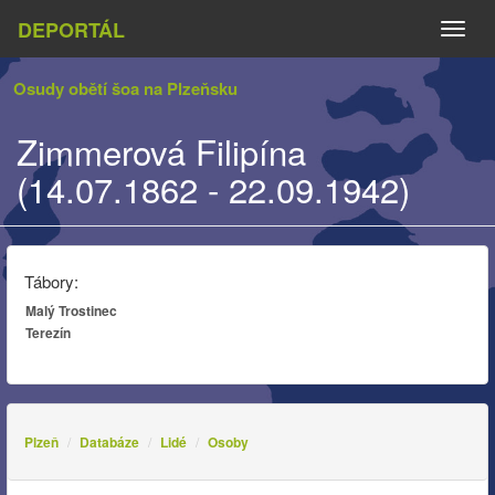
DEPORTÁL
Naviga
Osudy obětí šoa na Plzeňsku
Zimmerová Filipína
(14.07.1862 - 22.09.1942)
Tábory:
Malý Trostinec
Terezín
Plzeň
Databáze
Lidé
Osoby