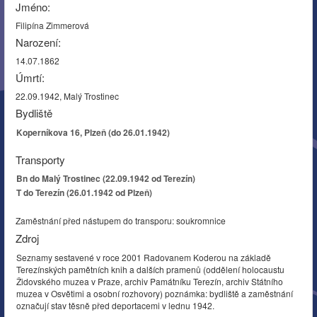
Jméno:
Filipína Zimmerová
Narození:
14.07.1862
Úmrtí:
22.09.1942, Malý Trostinec
Bydliště
Koperníkova 16, Plzeň (do 26.01.1942)
Transporty
Bn do Malý Trostinec (22.09.1942 od Terezín)
T do Terezín (26.01.1942 od Plzeň)
Zaměstnání před nástupem do transporu: soukromnice
Zdroj
Seznamy sestavené v roce 2001 Radovanem Koderou na základě
Terezínských pamětních knih a dalších pramenů (oddělení holocaustu
Židovského muzea v Praze, archiv Památníku Terezín, archiv Státního
muzea v Osvětimi a osobní rozhovory) poznámka: bydliště a zaměstnání
označují stav těsně před deportacemi v lednu 1942.