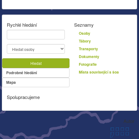
Rychlé hledání
Seznamy
Osoby
Tábory
Transporty
Dokumenty
Hledat
Fotografie
Místa související s šoa
Podrobné hledání
Mapa
Spolupracujeme
Autor