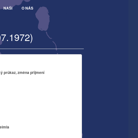
NAŠI
O NÁS
07.1972)
ký průkaz, změna příjmení
eimla