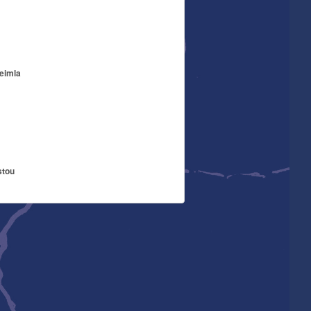
eimla
stou