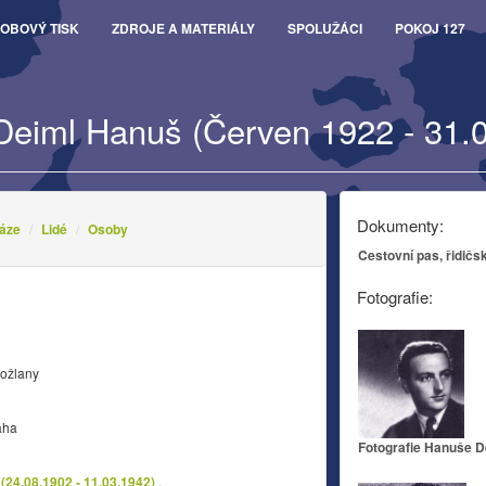
OBOVÝ TISK
ZDROJE A MATERIÁLY
SPOLUŽÁCI
POKOJ 127
Deiml Hanuš (Červen 1922 - 31.
Dokumenty:
áze
Lidé
Osoby
Cestovní pas, řidičs
Fotografie:
Kožlany
aha
Fotografie Hanuše D
(24.08.1902 - 11.03.1942)
,