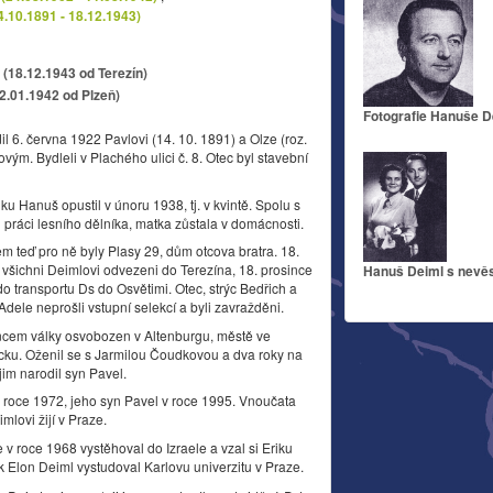
4.10.1891 - 18.12.1943)
(18.12.1943 od Terezín)
22.01.1942 od Plzeň)
Fotografie Hanuše D
l 6. června 1922 Pavlovi (14. 10. 1891) a Olze (roz.
vým. Bydleli v Plachého ulici č. 8. Otec byl stavební
eálku Hanuš opustil v únoru 1938, tj. v kvintě. Spolu s
 práci lesního dělníka, matka zůstala v domácnosti.
ěm teď pro ně byly Plasy 29, dům otcova bratra. 18.
 všichni Deimlovi odvezeni do Terezína, 18. prosince
Hanuš Deiml s nevě
o transportu Ds do Osvětimi. Otec, strýc Bedřich a
dele neprošli vstupní selekcí a byli zavražděni.
ncem války osvobozen v Altenburgu, městě ve
ku. Oženil se s Jarmilou Čoudkovou a dva roky na
e jim narodil syn Pavel.
 roce 1972, jeho syn Pavel v roce 1995. Vnoučata
mlovi žijí v Praze.
e v roce 1968 vystěhoval do Izraele a vzal si Eriku
uk Elon Deiml vystudoval Karlovu univerzitu v Praze.