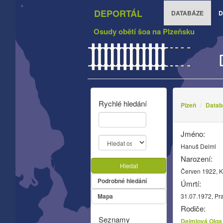
DEPORTÁL
DATABÁZE
D
Osudy obětí šoa na Plzeňsku
Rychlé hledání
Plzeň
Datab
Jméno:
Hanuš Deiml
Narození:
Hledat
Červen 1922, 
Podrobné hledání
Úmrtí:
Mapa
31.07.1972, Pr
Rodiče:
Seznamy
Deimlová Olga 