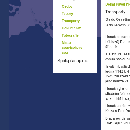
Deiml Pavel (1
Osoby
Transporty
Tábory
Ds do Osvětim 
Transporty
S do Terezín (
Dokumenty
Fotografie
Hanuš se narodi
Löblové) Deimlo
Místa
úředník.
související s
šoa
II. státní čsl. r
otcem nastoupil
Spolupracujeme
Trvalým bydlišt
ledna 1942 byli
1943 zařazeni d
jeho manželka A
Hanuš byl s ko
středním Němec
to, v r. 1951, s
Hanuš zemřel v
Katka a Petr Dei
Bratranec Jiří s
Rott. Jejich vn