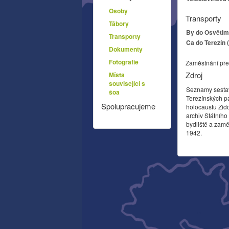
Osoby
Transporty
Tábory
By do Osvětim 
Transporty
Ca do Terezín 
Dokumenty
Fotografie
Zaměstnání pře
Zdroj
Místa
související s
Seznamy sesta
šoa
Terezínských p
Spolupracujeme
holocaustu Žid
archiv Státníh
bydliště a zamě
1942.