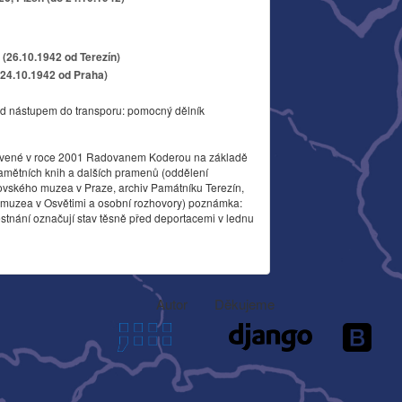
(26.10.1942 od Terezín)
(24.10.1942 od Praha)
d nástupem do transporu: pomocný dělník
vené v roce 2001 Radovanem Koderou na základě
amětních knih a dalších pramenů (oddělení
ovského muzea v Praze, archiv Památníku Terezín,
o muzea v Osvětimi a osobní rozhovory) poznámka:
stnání označují stav těsně před deportacemi v lednu
Autor
Děkujeme