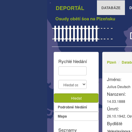
DEPORTÁL
DATABÁZE
D
Osudy obětí šoa na Plzeňsku
Rychlé hledání
Plzeň
Datab
Jméno:
Julius Deutsch
Narození:
Hledat
14.03.1888
Podrobné hledání
Úmrtí:
Mapa
26.10.1942, Os
Bydliště
Seznamy
Veleslavínova 