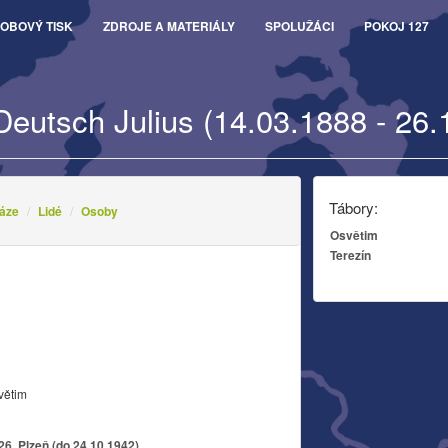
OBOVÝ TISK
ZDROJE A MATERIÁLY
SPOLUŽÁCI
POKOJ 127
Deutsch Julius (14.03.1888 - 26.
Tábory:
áze
Lidé
Osoby
Osvětim
Terezín
větim
26, Plzeň (do 24.10.1942)