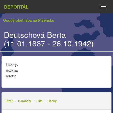
DEPORTÁL
Naviga
Osudy obětí šoa na Plzeňsku
Deutschová Berta
(11.01.1887 - 26.10.1942)
Tábory:
Osvětim
Terezín
Plzeň
Databáze
Lidé
Osoby