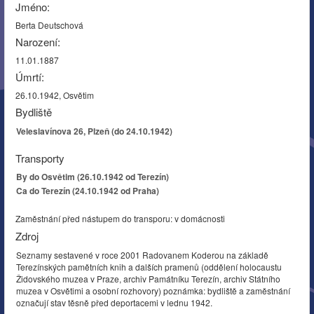
Jméno:
Berta Deutschová
Narození:
11.01.1887
Úmrtí:
26.10.1942, Osvětim
Bydliště
Veleslavínova 26, Plzeň (do 24.10.1942)
Transporty
By do Osvětim (26.10.1942 od Terezín)
Ca do Terezín (24.10.1942 od Praha)
Zaměstnání před nástupem do transporu: v domácnosti
Zdroj
Seznamy sestavené v roce 2001 Radovanem Koderou na základě
Terezínských pamětních knih a dalších pramenů (oddělení holocaustu
Židovského muzea v Praze, archiv Památníku Terezín, archiv Státního
muzea v Osvětimi a osobní rozhovory) poznámka: bydliště a zaměstnání
označují stav těsně před deportacemi v lednu 1942.