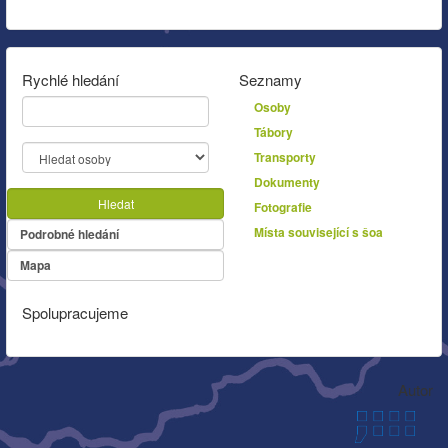
Rychlé hledání
Seznamy
Osoby
Tábory
Transporty
Dokumenty
Hledat
Fotografie
Místa související s šoa
Podrobné hledání
Mapa
Spolupracujeme
Autor