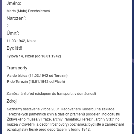
Jméno:
Marta (Mata) Drechslerová
Narození:
?
Úmrtí:
11.03.1942, Izbica
Bydliště
Tylova 14, Plzeň (do 18.01.1942)
Transporty
Aa do Izbica (11.03.1942 od Terezín)
R do Terezín (18.01.1942 od Plzeň)
Zaměstnání před nástupem do transporu: v domácnosti
Zdroj
Seznamy sestavené v roce 2001 Radovanem Koderou na základě
Terezínských pamětních knih a dalších pramenů (oddělení holocaustu
Židovského muzea v Praze, archiv Památníku Terezín, archiv Státního
muzea v Osvětimi a osobní rozhovory) poznámka: bydliště a zaměstnání
označují stav těsně před deportacemi v lednu 1942.