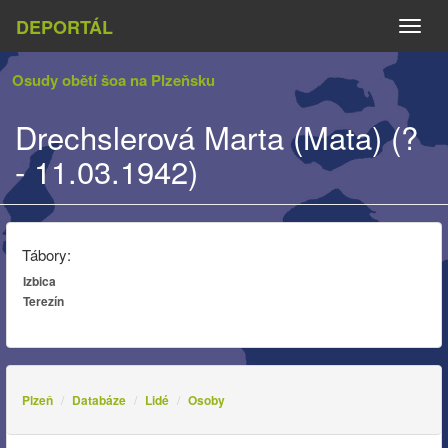
DEPORTÁL
Naviga
Osudy obětí šoa na Plzeňsku
Drechslerová Marta (Mata) (?
- 11.03.1942)
Tábory:
Izbica
Terezín
Plzeň
Databáze
Lidé
Osoby