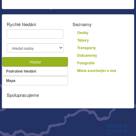
Rychlé hledání
Seznamy
Osoby
Tábory
Transporty
Dokumenty
Hledat
Fotografie
Místa související s šoa
Podrobné hledání
Mapa
Spolupracujeme
Autor