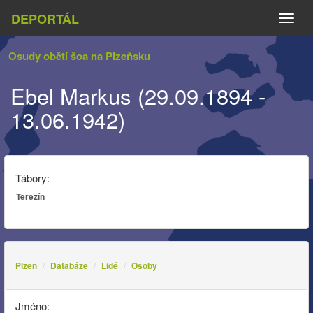
DEPORTÁL
Naviga
Osudy obětí šoa na Plzeňsku
Ebel Markus (29.09.1894 -
13.06.1942)
Tábory:
Terezín
Plzeň
Databáze
Lidé
Osoby
Jméno: