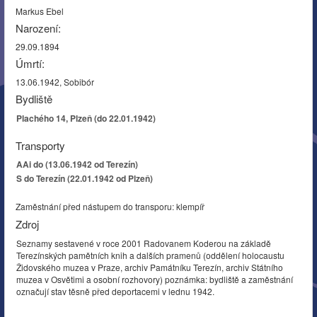
Markus Ebel
Narození:
29.09.1894
Úmrtí:
13.06.1942, Sobibór
Bydliště
Plachého 14, Plzeň (do 22.01.1942)
Transporty
AAi do (13.06.1942 od Terezín)
S do Terezín (22.01.1942 od Plzeň)
Zaměstnání před nástupem do transporu: klempíř
Zdroj
Seznamy sestavené v roce 2001 Radovanem Koderou na základě
Terezínských pamětních knih a dalších pramenů (oddělení holocaustu
Židovského muzea v Praze, archiv Památníku Terezín, archiv Státního
muzea v Osvětimi a osobní rozhovory) poznámka: bydliště a zaměstnání
označují stav těsně před deportacemi v lednu 1942.