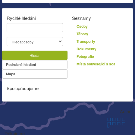
Rychlé hledání
Seznamy
Osoby
Tábory
Transporty
Dokumenty
Hledat
Fotografie
Místa související s šoa
Podrobné hledání
Mapa
Spolupracujeme
Autor
Děkujeme