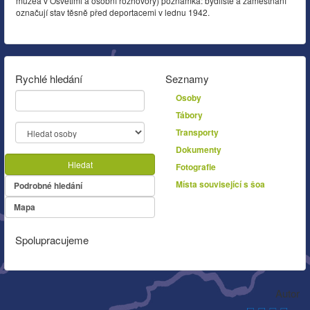
muzea v Osvětimi a osobní rozhovory) poznámka: bydliště a zaměstnání
označují stav těsně před deportacemi v lednu 1942.
Rychlé hledání
Seznamy
Osoby
Tábory
Transporty
Dokumenty
Hledat
Fotografie
Místa související s šoa
Podrobné hledání
Mapa
Spolupracujeme
Autor