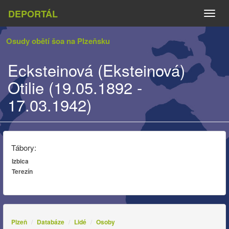
DEPORTÁL
Naviga
Osudy obětí šoa na Plzeňsku
Ecksteinová (Eksteinová)
Otilie (19.05.1892 -
17.03.1942)
Tábory:
Izbica
Terezín
Plzeň
Databáze
Lidé
Osoby