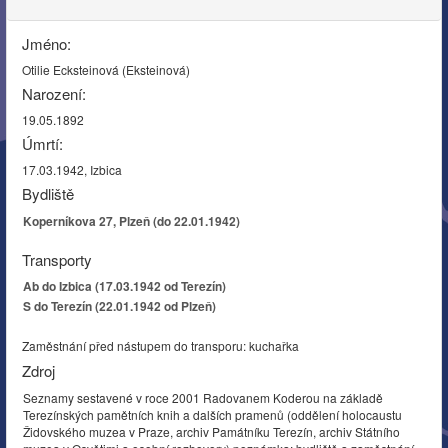
Jméno:
Otilie Ecksteinová (Eksteinová)
Narození:
19.05.1892
Úmrtí:
17.03.1942, Izbica
Bydliště
Koperníkova 27, Plzeň (do 22.01.1942)
Transporty
Ab do Izbica (17.03.1942 od Terezín)
S do Terezín (22.01.1942 od Plzeň)
Zaměstnání před nástupem do transporu: kuchařka
Zdroj
Seznamy sestavené v roce 2001 Radovanem Koderou na základě
Terezínských pamětních knih a dalších pramenů (oddělení holocaustu
Židovského muzea v Praze, archiv Památníku Terezín, archiv Státního