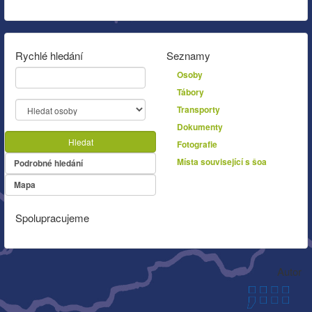
Rychlé hledání
Seznamy
Osoby
Tábory
Transporty
Dokumenty
Hledat
Fotografie
Místa související s šoa
Podrobné hledání
Mapa
Spolupracujeme
Autor