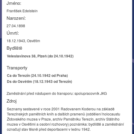
Jméno:
František Edelstein
Narození:
27.04.1898
Úmrtí:
18.12.1943, Osvětim
Bydliště
Veleslavínova 38, Plzeň (do 24.10.1942)
Transporty
Ca do Terezín (24.10.1942 od Praha)
Ds do Osvětim (18.12.1943 od Terezín)
Zaměstnání před nástupem do transporu: spolupracovník JKG
Zdroj
Seznamy sestavené v roce 2001 Radovanem Koderou na základě
Terezínských pamětních knih a dalších pramenů (oddělení holocaustu
Židovského muzea v Praze, archiv Památníku Terezín, archiv Státního
muzea v Osvětimi a osobní rozhovory) poznámka: bydliště a zaměstnání
označují stav těsně před deportacemi v lednu 1942.