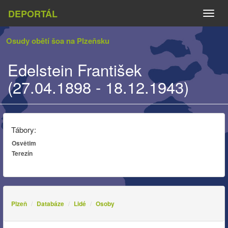
DEPORTÁL
Naviga
Osudy obětí šoa na Plzeňsku
Edelstein František
(27.04.1898 - 18.12.1943)
Tábory:
Osvětim
Terezín
Plzeň
Databáze
Lidé
Osoby