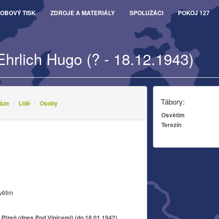
OBOVÝ TISK
ZDROJE A MATERIÁLY
SPOLUŽÁCI
POKOJ 127
Ehrlich Hugo (? - 18.12.1943)
Tábory:
áze
Lidé
Osoby
Osvětim
Terezín
větim
, Plzeň (dnes Pod Vinicemi) (do 18.01.1942)