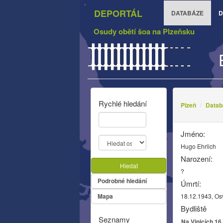
DEPORTÁL
DATABÁZE
D
Osudy obětí šoa na Plzeňsku
Rychlé hledání
Plzeň
Datab
Jméno:
Hugo Ehrlich
Narození:
Hledat
?
Podrobné hledání
Úmrtí:
Mapa
18.12.1943, Os
Bydliště
Seznamy
Na Vinicích 16