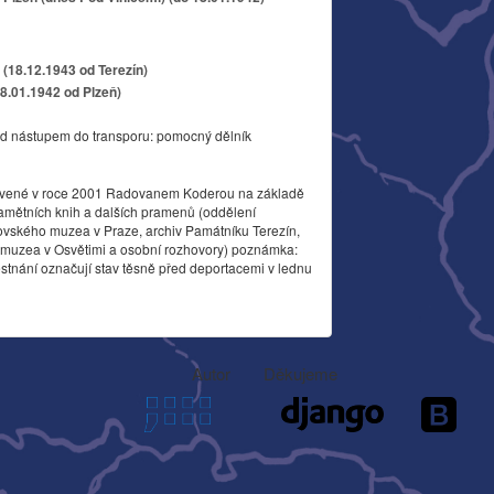
(18.12.1943 od Terezín)
18.01.1942 od Plzeň)
d nástupem do transporu: pomocný dělník
vené v roce 2001 Radovanem Koderou na základě
amětních knih a dalších pramenů (oddělení
ovského muzea v Praze, archiv Památníku Terezín,
o muzea v Osvětimi a osobní rozhovory) poznámka:
stnání označují stav těsně před deportacemi v lednu
Autor
Děkujeme