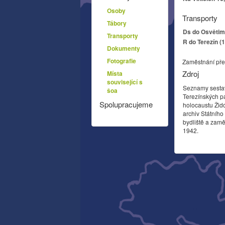
Osoby
Transporty
Tábory
Ds do Osvětim 
Transporty
R do Terezín (
Dokumenty
Fotografie
Zaměstnání pře
Zdroj
Místa
související s
Seznamy sesta
šoa
Terezínských p
Spolupracujeme
holocaustu Žid
archiv Státníh
bydliště a zamě
1942.