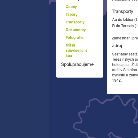
Osoby
Transporty
Tábory
Aa do Izbica (
Transporty
R do Terezín (
Dokumenty
Fotografie
Zaměstnání pře
Zdroj
Místa
související s
Seznamy sesta
šoa
Terezínských p
Spolupracujeme
holocaustu Žid
archiv Státníh
bydliště a zamě
1942.