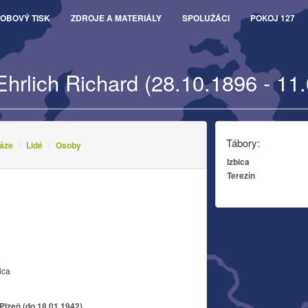
OBOVÝ TISK
ZDROJE A MATERIÁLY
SPOLUŽÁCI
POKOJ 127
Ehrlich Richard (28.10.1896 - 11
Tábory:
áze
Lidé
Osoby
Izbica
Terezín
ica
Plzeň (do 18.01.1942)