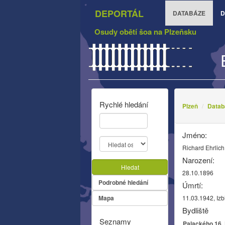
DEPORTÁL
DATABÁZE
D
Osudy obětí šoa na Plzeňsku
Rychlé hledání
Plzeň
Datab
Jméno:
Richard Ehrlich
Narození:
Hledat
28.10.1896
Podrobné hledání
Úmrtí:
Mapa
11.03.1942, Izb
Bydliště
Seznamy
Palackého 16, 