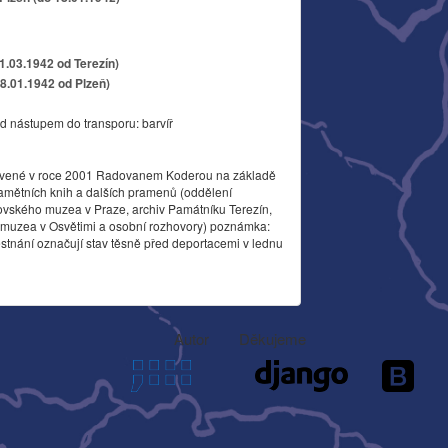
11.03.1942 od Terezín)
18.01.1942 od Plzeň)
d nástupem do transporu: barvíř
vené v roce 2001 Radovanem Koderou na základě
amětních knih a dalších pramenů (oddělení
ovského muzea v Praze, archiv Památníku Terezín,
o muzea v Osvětimi a osobní rozhovory) poznámka:
stnání označují stav těsně před deportacemi v lednu
Autor
Děkujeme