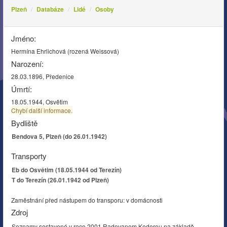
Plzeň
Databáze
Lidé
Osoby
Jméno:
Hermína Ehrlichová (rozená Weissová)
Narození:
28.03.1896, Předenice
Úmrtí:
18.05.1944, Osvětim
Chybí další informace.
Bydliště
Bendova 5, Plzeň (do 26.01.1942)
Transporty
Eb do Osvětim (18.05.1944 od Terezín)
T do Terezín (26.01.1942 od Plzeň)
Zaměstnání před nástupem do transporu: v domácnosti
Zdroj
Seznamy sestavené v roce 2001 Radovanem Koderou na základě