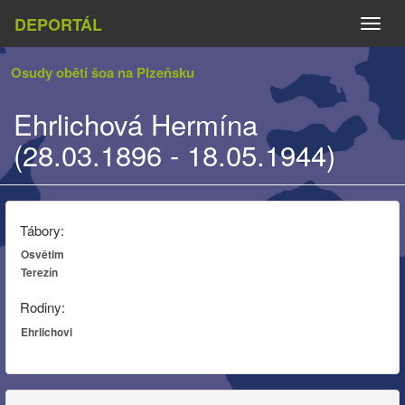
DEPORTÁL
Naviga
Osudy obětí šoa na Plzeňsku
Ehrlichová Hermína
(28.03.1896 - 18.05.1944)
Tábory:
Osvětim
Terezín
Rodiny:
Ehrlichovi