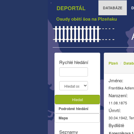
DEPORTÁL
DATABÁZE
D
Osudy obětí šoa na Plzeňsku
Rychlé hledání
Plzeň
Datab
Jméno:
Františka Adle
Narození:
Hledat
11.08.1875
Podrobné hledání
Úmrtí:
Mapa
30.04.1942, Te
Bydliště
Seznamy
Koperníkova 14