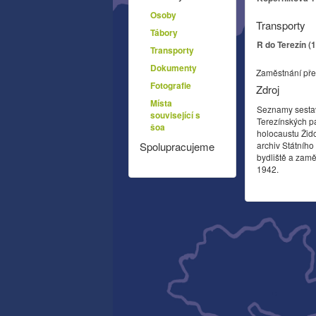
Osoby
Transporty
Tábory
R do Terezín (
Transporty
Dokumenty
Zaměstnání pře
Fotografie
Zdroj
Místa
Seznamy sesta
související s
Terezínských p
šoa
holocaustu Žid
archiv Státníh
Spolupracujeme
bydliště a zamě
1942.