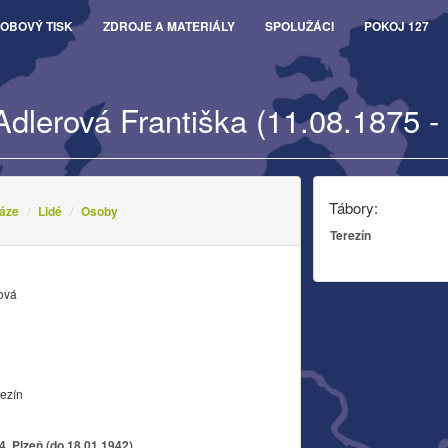
OBOVÝ TISK
ZDROJE A MATERIÁLY
SPOLUŽÁCI
POKOJ 127
Adlerová Františka (11.08.1875 -
Tábory:
áze
Lidé
Osoby
Terezín
rová
rezín
, Plzeň (do 18.01.1942)