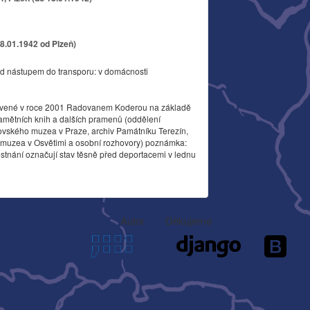
18.01.1942 od Plzeň)
d nástupem do transporu: v domácnosti
vené v roce 2001 Radovanem Koderou na základě
amětních knih a dalších pramenů (oddělení
ovského muzea v Praze, archiv Památníku Terezín,
o muzea v Osvětimi a osobní rozhovory) poznámka:
stnání označují stav těsně před deportacemi v lednu
Autor
Děkujeme