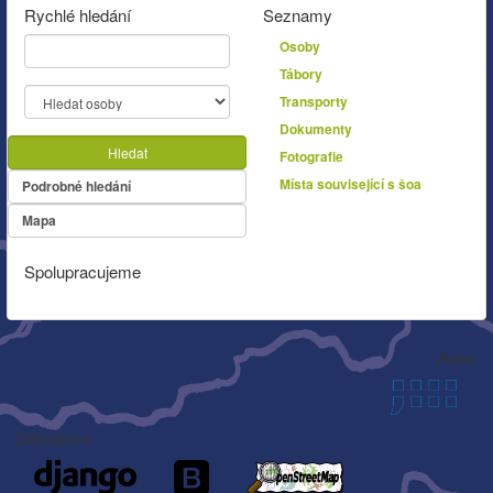
Rychlé hledání
Seznamy
Osoby
Tábory
Transporty
Dokumenty
Hledat
Fotografie
Místa související s šoa
Podrobné hledání
Mapa
Spolupracujeme
Autor
Děkujeme