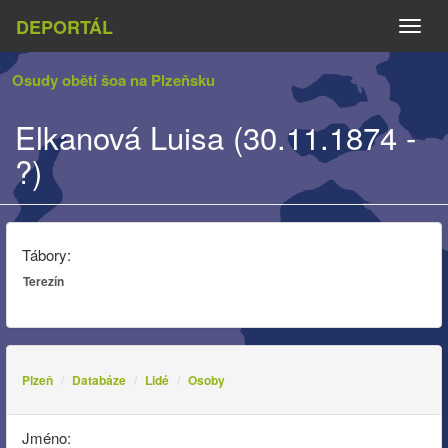
DEPORTÁL
Naviga
Osudy obětí šoa na Plzeňsku
Elkanová Luisa (30.11.1874 -
?)
Tábory:
Terezín
Plzeň
Databáze
Lidé
Osoby
Jméno: