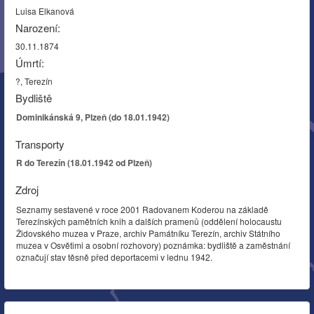
Luisa Elkanová
Narození:
30.11.1874
Úmrtí:
?, Terezín
Bydliště
Dominikánská 9, Plzeň (do 18.01.1942)
Transporty
R do Terezín (18.01.1942 od Plzeň)
Zdroj
Seznamy sestavené v roce 2001 Radovanem Koderou na základě
Terezínských pamětních knih a dalších pramenů (oddělení holocaustu
Židovského muzea v Praze, archiv Památníku Terezín, archiv Státního
muzea v Osvětimi a osobní rozhovory) poznámka: bydliště a zaměstnání
označují stav těsně před deportacemi v lednu 1942.