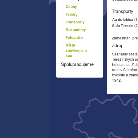
Osoby
Transporty
Tábory
Aa do Izbica (
Transporty
S do Terezín (
Dokumenty
Fotografie
Zaměstnání pře
Zdroj
Místa
související s
Seznamy sesta
šoa
Terezínských p
Spolupracujeme
holocaustu Žid
archiv Státníh
bydliště a zamě
1942.