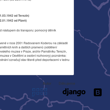
11.03.1942 od Terezín)
22.01.1942 od Plzeň)
d nástupem do transporu: pomocný dělník
vené v roce 2001 Radovanem Koderou na základě
amětních knih a dalších pramenů (oddělení
ovského muzea v Praze, archiv Památníku Terezín,
o muzea v Osvětimi a osobní rozhovory) poznámka:
stnání označují stav těsně před deportacemi v lednu
Autor
Děkujeme