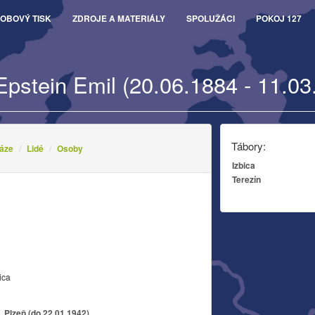
OBOVÝ TISK
ZDROJE A MATERIÁLY
SPOLUŽÁCI
POKOJ 127
Epstein Emil (20.06.1884 - 11.03
Tábory:
áze
Lidé
Osoby
Izbica
Terezín
ica
 Plzeň (do 22.01.1942)