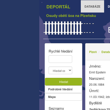
DEPORTÁL
DATABÁZE
D
Osudy obětí šoa na Plzeňsku
Rychlé hledání
Plzeň
Datab
Jméno:
Emil Epstein
Narození:
Hledat
20.06.1884
Podrobné hledání
Úmrtí:
Mapa
11.03.1942, Izb
Bydliště
Seznamy
Sedláčkova 25,