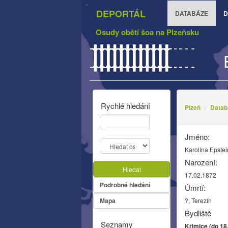
DEPORTÁL
DATABÁZE
D
Osudy obětí šoa na Plzeňsku
Rychlé hledání
Plzeň
Datab
Jméno:
Karolína Epste
Narození:
Hledat
17.02.1872
Podrobné hledání
Úmrtí:
Mapa
?, Terezín
Bydliště
Seznamy
Křimice (do 18