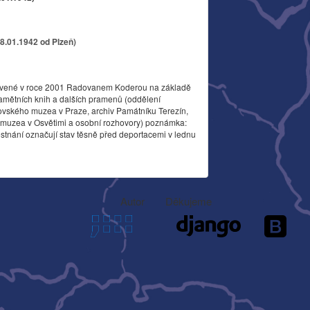
18.01.1942 od Plzeň)
vené v roce 2001 Radovanem Koderou na základě
amětních knih a dalších pramenů (oddělení
ovského muzea v Praze, archiv Památníku Terezín,
o muzea v Osvětimi a osobní rozhovory) poznámka:
stnání označují stav těsně před deportacemi v lednu
Autor
Děkujeme