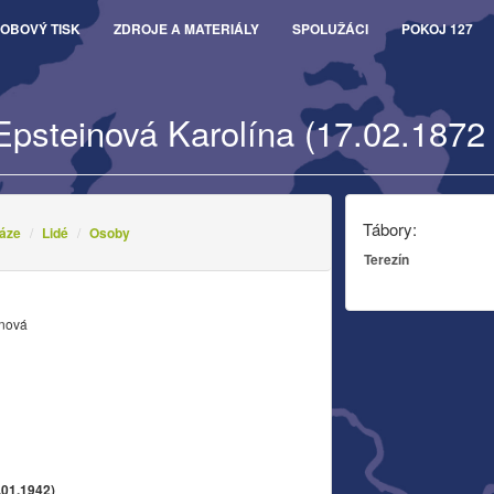
OBOVÝ TISK
ZDROJE A MATERIÁLY
SPOLUŽÁCI
POKOJ 127
Epsteinová Karolína (17.02.1872 
Tábory:
áze
Lidé
Osoby
Terezín
inová
.01.1942)