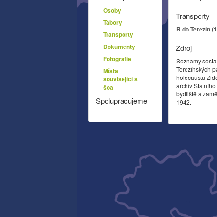
Osoby
Transporty
Tábory
R do Terezín (
Transporty
Dokumenty
Zdroj
Fotografie
Seznamy sesta
Terezínských p
Místa
holocaustu Žid
související s
archiv Státníh
šoa
bydliště a zamě
Spolupracujeme
1942.