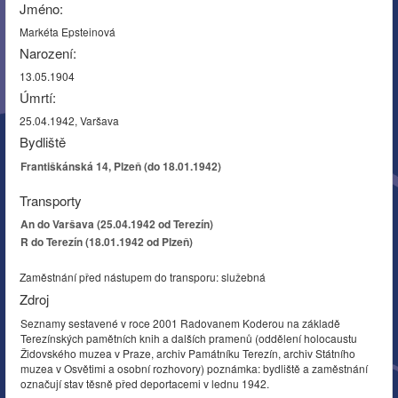
Jméno:
Markéta Epsteinová
Narození:
13.05.1904
Úmrtí:
25.04.1942, Varšava
Bydliště
Františkánská 14, Plzeň (do 18.01.1942)
Transporty
An do Varšava (25.04.1942 od Terezín)
R do Terezín (18.01.1942 od Plzeň)
Zaměstnání před nástupem do transporu: služebná
Zdroj
Seznamy sestavené v roce 2001 Radovanem Koderou na základě
Terezínských pamětních knih a dalších pramenů (oddělení holocaustu
Židovského muzea v Praze, archiv Památníku Terezín, archiv Státního
muzea v Osvětimi a osobní rozhovory) poznámka: bydliště a zaměstnání
označují stav těsně před deportacemi v lednu 1942.