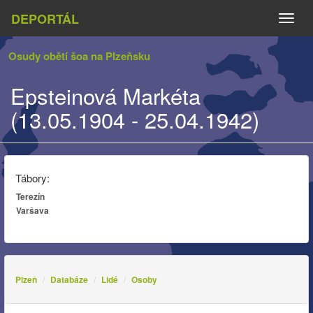
DEPORTÁL
Naviga
Osudy obětí šoa na Plzeňsku
Epsteinová Markéta
(13.05.1904 - 25.04.1942)
Tábory:
Terezín
Varšava
Plzeň
Databáze
Lidé
Osoby