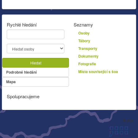
Rychlé hledání
Seznamy
Osoby
Tábory
Transporty
Dokumenty
Hledat
Fotografie
Místa související s šoa
Podrobné hledání
Mapa
Spolupracujeme
Autor