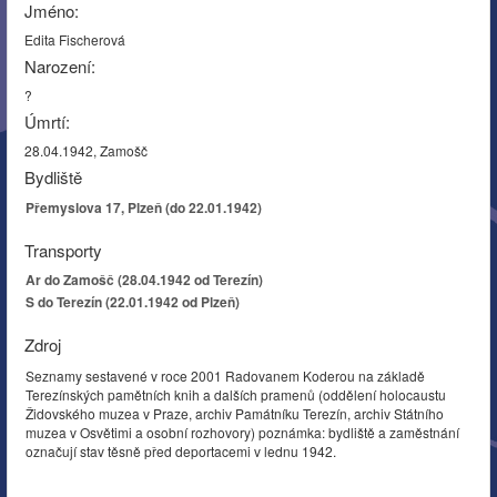
Jméno:
Edita Fischerová
Narození:
?
Úmrtí:
28.04.1942, Zamošč
Bydliště
Přemyslova 17, Plzeň (do 22.01.1942)
Transporty
Ar do Zamošč (28.04.1942 od Terezín)
S do Terezín (22.01.1942 od Plzeň)
Zdroj
Seznamy sestavené v roce 2001 Radovanem Koderou na základě
Terezínských pamětních knih a dalších pramenů (oddělení holocaustu
Židovského muzea v Praze, archiv Památníku Terezín, archiv Státního
muzea v Osvětimi a osobní rozhovory) poznámka: bydliště a zaměstnání
označují stav těsně před deportacemi v lednu 1942.