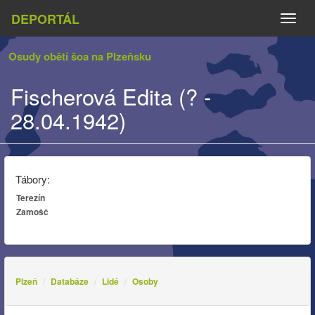
DEPORTÁL
Naviga
Osudy obětí šoa na Plzeňsku
Fischerová Edita (? -
28.04.1942)
Tábory:
Terezín
Zamošč
Plzeň
Databáze
Lidé
Osoby