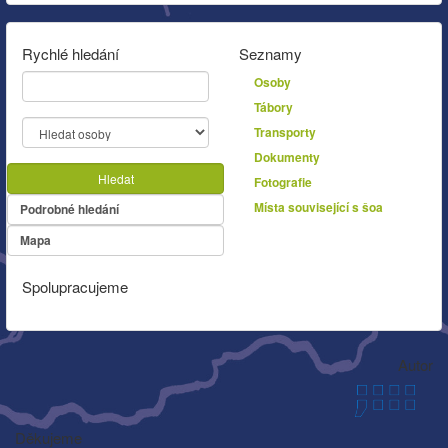
Rychlé hledání
Seznamy
Osoby
Tábory
Transporty
Dokumenty
Hledat
Fotografie
Místa související s šoa
Podrobné hledání
Mapa
Spolupracujeme
Autor
Děkujeme