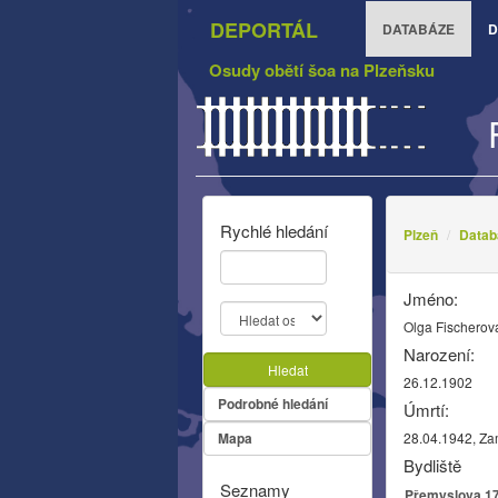
DEPORTÁL
DATABÁZE
D
Osudy obětí šoa na Plzeňsku
Rychlé hledání
Plzeň
Datab
Jméno:
Olga Fischerov
Narození:
Hledat
26.12.1902
Podrobné hledání
Úmrtí:
Mapa
28.04.1942, Z
Bydliště
Seznamy
Přemyslova 17,