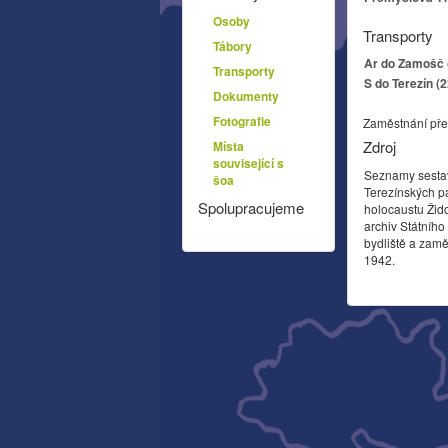
Osoby
Transporty
Tábory
Ar do Zamošč (
Transporty
S do Terezín (
Dokumenty
Fotografie
Zaměstnání pře
Zdroj
Místa
související s
Seznamy sesta
šoa
Terezínských p
Spolupracujeme
holocaustu Žid
archiv Státníh
bydliště a zamě
1942.