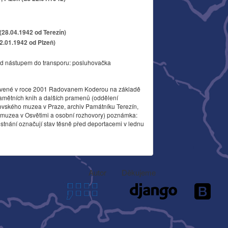
28.04.1942 od Terezín)
22.01.1942 od Plzeň)
d nástupem do transporu: posluhovačka
vené v roce 2001 Radovanem Koderou na základě
amětních knih a dalších pramenů (oddělení
ovského muzea v Praze, archiv Památníku Terezín,
o muzea v Osvětimi a osobní rozhovory) poznámka:
stnání označují stav těsně před deportacemi v lednu
Autor
Děkujeme