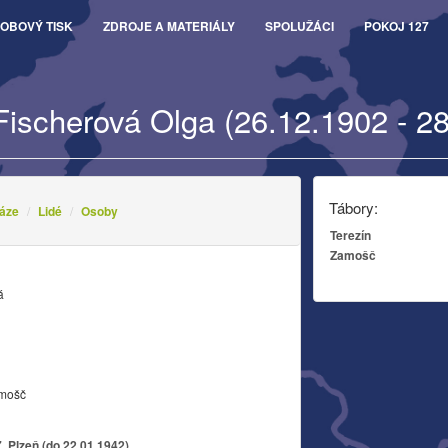
OBOVÝ TISK
ZDROJE A MATERIÁLY
SPOLUŽÁCI
POKOJ 127
Fischerová Olga (26.12.1902 - 2
Tábory:
áze
Lidé
Osoby
Terezín
Zamošč
á
amošč
 Plzeň (do 22.01.1942)