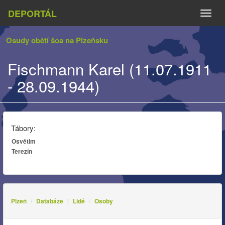
DEPORTÁL
Naviga
Osudy obětí šoa na Plzeňsku
Fischmann Karel (11.07.1911
- 28.09.1944)
Tábory:
Osvětim
Terezín
Plzeň
Databáze
Lidé
Osoby