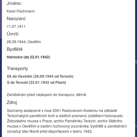
Jméno:
Karel Fischmann
Narození:
11.07.1911
Úmrtí:
28.09.1944, Osvětim
Bydliště
Hořovice (do 22.01.1942)
Transporty
Ek do Osvětim (28.09.1944 od Terezín)
S do Terezín (22.01.1942 od Plzeň)
Zaměstnání před nástupem do transporu: dělník
Zdroj
Seznamy sestavené v roce 2001 Radovanem Koderou na základě
Terezínských pamětních knih a dalších pramenů (oddělení holocaustu
Židovského muzea v Praze, archiv Památníku Terezín, archiv Státního
muzea v Osvětimi a osobní rozhovory) poznámka: bydliště a zaměstnání
označují stav těsně před deportacemi v lednu 1942.