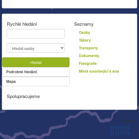
Rychlé hledání
Seznamy
Osoby
Tábory
Transporty
Dokumenty
Hledat
Fotografie
Místa související s šoa
Podrobné hledání
Mapa
Spolupracujeme
Autor