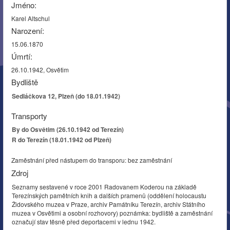
Jméno:
Karel Altschul
Narození:
15.06.1870
Úmrtí:
26.10.1942, Osvětim
Bydliště
Sedláčkova 12, Plzeň (do 18.01.1942)
Transporty
By do Osvětim (26.10.1942 od Terezín)
R do Terezín (18.01.1942 od Plzeň)
Zaměstnání před nástupem do transporu: bez zaměstnání
Zdroj
Seznamy sestavené v roce 2001 Radovanem Koderou na základě
Terezínských pamětních knih a dalších pramenů (oddělení holocaustu
Židovského muzea v Praze, archiv Památníku Terezín, archiv Státního
muzea v Osvětimi a osobní rozhovory) poznámka: bydliště a zaměstnání
označují stav těsně před deportacemi v lednu 1942.