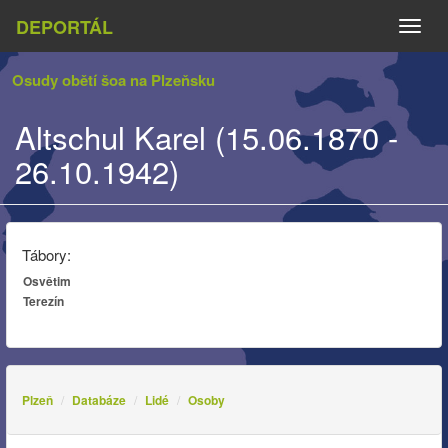
DEPORTÁL
Naviga
Osudy obětí šoa na Plzeňsku
Altschul Karel (15.06.1870 -
26.10.1942)
Tábory:
Osvětim
Terezín
Plzeň
Databáze
Lidé
Osoby