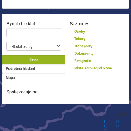
Rychlé hledání
Seznamy
Osoby
Tábory
Transporty
Dokumenty
Hledat
Fotografie
Místa související s šoa
Podrobné hledání
Mapa
Spolupracujeme
Autor