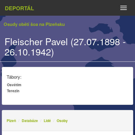
DEPORTÁL
Naviga
Osudy obětí šoa na Plzeňsku
Fleischer Pavel (27.07.1898 -
26.10.1942)
Tábory:
Osvětim
Terezín
Plzeň
Databáze
Lidé
Osoby