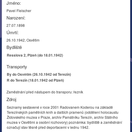
Jméno:
Pavel Fleischer
Narození:
27.07.1898
Úmrtí:
26.10.1942, Osvětim
Bydliště
Resslova 2, Plzeň (do 18.01.1942)
Transporty
By do Osvětim (26.10.1942 od Terezín)
R do Terezín (18.01.1942 od Plzeň)
Zaměstnání před nástupem do transporu: řezník
Zdroj
Seznamy sestavené v roce 2001 Radovanem Koderou na základě
Terezínských pamětních knih a dalších pramenů (oddělení holocaustu
Židovského muzea v Praze, archiv Památníku Terezín, archiv Státního
muzea v Osvětimi a osobní rozhovory) poznámka: bydliště a zaměstnání
označují stav těsně před deportacemi v lednu 1942.