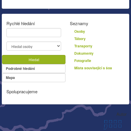
Rychlé hledání
Seznamy
Osoby
Tábory
Transporty
Dokumenty
Hledat
Fotografie
Místa související s šoa
Podrobné hledání
Mapa
Spolupracujeme
Autor