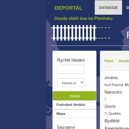
DEPORTÁL
DATABÁZE
D
Osudy obětí šoa na Plzeňsku
Rychlé hledání
Plzeň
Datab
Jméno:
Kurt Freund, M
Narození:
Hledat
?
Podrobné hledání
Úmrtí:
Mapa
?, Osvětim
Bydliště
Seznamy
Kopeckého sad