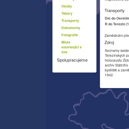
Osoby
Transporty
Tábory
Dm do Osvětim
Transporty
R do Terezín (
Dokumenty
Fotografie
Zaměstnání pře
Zdroj
Místa
související s
Seznamy sesta
šoa
Terezínských p
Spolupracujeme
holocaustu Žid
archiv Státníh
bydliště a zamě
1942.