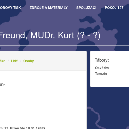
OBOVÝ TISK
ZDROJE A MATERIÁLY
SPOLUŽÁCI
POKOJ 127
Freund, MUDr. Kurt (? - ?)
Tábory:
áze
Lidé
Osoby
Osvětim
Terezín
UDr.
y 17, Plzeň (do 18.01.1942)