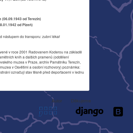
 (06.09.1943 od Terezín)
18.01.1942 od Plzeň)
d nástupem do transporu: zubní lékař
vené v roce 2001 Radovanem Koderou na základě
amětních knih a dalších pramenů (oddělení
ovského muzea v Praze, archiv Památníku Terezín,
o muzea v Osvětimi a osobní rozhovory) poznámka:
stnání označují stav těsně před deportacemi v lednu
Autor
Děkujeme