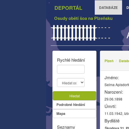
DEPORTÁL
DATABÁZE
D
Osudy obětí šoa na Plzeňsku
Rychlé hledání
Plzeň
Datab
Jméno:
Selma Apisdor
Narození:
Hledat
29.06.1898
Podrobné hledání
Úmrtí:
Mapa
11.03.1942, Izb
Bydliště
Seznamy
Škodova 31, Pl