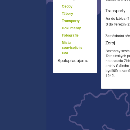
Osoby
Transporty
Tábory
Aa do Izbica (
Transporty
S do Terezín (
Dokumenty
Fotografie
Zaměstnání pře
Zdroj
Místa
související s
Seznamy sesta
šoa
Terezínských p
Spolupracujeme
holocaustu Žid
archiv Státníh
bydliště a zamě
1942.