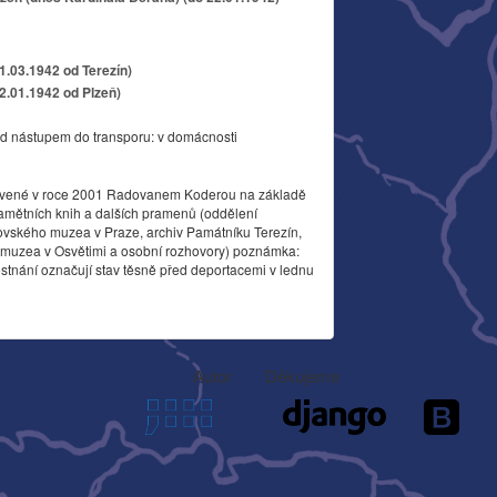
11.03.1942 od Terezín)
22.01.1942 od Plzeň)
d nástupem do transporu: v domácnosti
vené v roce 2001 Radovanem Koderou na základě
amětních knih a dalších pramenů (oddělení
ovského muzea v Praze, archiv Památníku Terezín,
o muzea v Osvětimi a osobní rozhovory) poznámka:
stnání označují stav těsně před deportacemi v lednu
Autor
Děkujeme