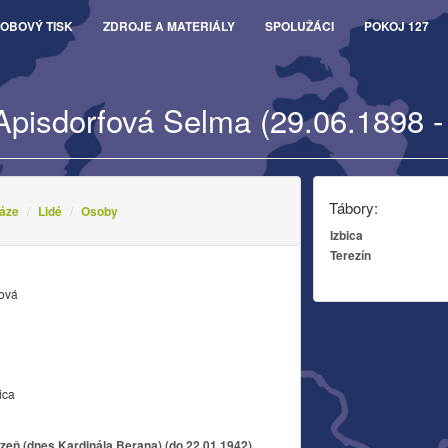
OBOVÝ TISK
ZDROJE A MATERIÁLY
SPOLUŽÁCI
POKOJ 127
Apisdorfová Selma (29.06.1898 -
Tábory:
áze
Lidé
Osoby
Izbica
Terezín
fová
ica
zeň (dnes Kardinála Berana) (do 22.01.1942)