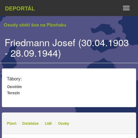
DEPORTÁL
Naviga
Osudy obětí šoa na Plzeňsku
Friedmann Josef (30.04.1903
- 28.09.1944)
Tábory:
Osvětim
Terezín
Plzeň
Databáze
Lidé
Osoby