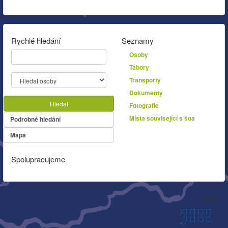
Rychlé hledání
Seznamy
Osoby
Tábory
Transporty
Dokumenty
Hledat
Fotografie
Místa související s šoa
Podrobné hledání
Mapa
Spolupracujeme
Autor