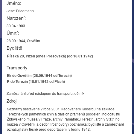
Jméno:
Josef Friedmann
Narození:
30.04.1903
Úmrtí:
28.09.1944, Osvětim
Bydliště
Říšská 20, Plzeň (dnes Prešovská) (do 18.01.1942)
Transporty
Ek do Osvětim (28.09.1944 od Terezín)
R do Terezín (18.01.1942 od Plzeň)
Zaměstnání před nástupem do transporu: dělník
Zdroj
Seznamy sestavené v roce 2001 Radovanem Koderou na základě
Terezínských pamětních knih a dalších pramenů (oddělení holocaustu
Židovského muzea v Praze, archiv Památníku Terezín, archiv Státního
muzea v Osvětimi a osobní rozhovory) poznámka: bydliště a zaměstnání
označují stav těsně před deportacemi v lednu 1942.