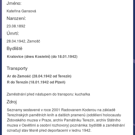
Jméno:
Kateřina Gansová
Narození:
23.08.1892
Úmrtí:
28.04.1942, Zamošč
Bydliště
Kralovice (dnes Kostelní) (do 18.01.1942)
Transporty
Ar do Zamošč (28.04.1942 od Terezín)
R do Terezín (18.01.1942 od Plzeň)
Zaměstnání před nástupem do transporu: kuchařka
Zdroj
Seznamy sestavené v roce 2001 Radovanem Koderou na základě
Terezínských pamětních knih a dalších pramenů (oddělení holocaustu
Židovského muzea v Praze, archiv Památníku Terezín, archiv Státního
muzea v Osvětimi a osobní rozhovory) poznámka: bydliště a zaměstnání
označují stav těsně před deportacemi v lednu 1942.