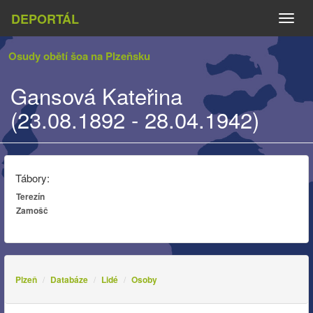
DEPORTÁL
Naviga
Osudy obětí šoa na Plzeňsku
Gansová Kateřina
(23.08.1892 - 28.04.1942)
Tábory:
Terezín
Zamošč
Plzeň
Databáze
Lidé
Osoby