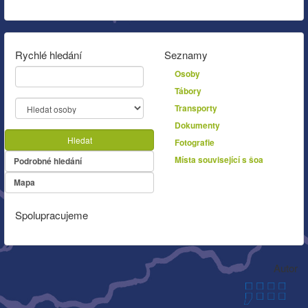
Rychlé hledání
Seznamy
Osoby
Tábory
Transporty
Dokumenty
Hledat
Fotografie
Místa související s šoa
Podrobné hledání
Mapa
Spolupracujeme
Autor