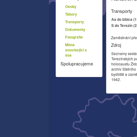
Osoby
Transporty
Tábory
Aa do Izbica (
Transporty
S do Terezín (
Dokumenty
Fotografie
Zaměstnání pře
Zdroj
Místa
související s
Seznamy sesta
šoa
Terezínských p
Spolupracujeme
holocaustu Žid
archiv Státníh
bydliště a zamě
1942.