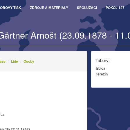
OBOVÝ TISK
ZDROJE A MATERIÁLY
SPOLUŽÁCI
POKOJ 127
Gärtner Arnošt (23.09.1878 - 11.
Tábory:
áze
Lidé
Osoby
Izbica
Terezín
ica
zeň (do 22.01.1942)