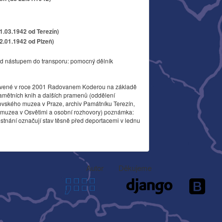
11.03.1942 od Terezín)
22.01.1942 od Plzeň)
d nástupem do transporu: pomocný dělník
vené v roce 2001 Radovanem Koderou na základě
amětních knih a dalších pramenů (oddělení
ovského muzea v Praze, archiv Památníku Terezín,
o muzea v Osvětimi a osobní rozhovory) poznámka:
stnání označují stav těsně před deportacemi v lednu
Autor
Děkujeme