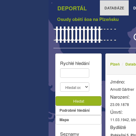
DEPORTÁL
DATABÁZE
D
Osudy obětí šoa na Plzeňsku
Rychlé hledání
Plzeň
Datab
Jméno:
Arnošt Gärtner
Narození:
Hledat
23.09.1878
Podrobné hledání
Úmrtí:
Mapa
11.03.1942, Izb
Bydliště
Seznamy
Pobřežní 5, Pl