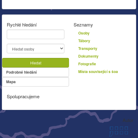
Rychlé hledání
Seznamy
Osoby
Tábory
Transporty
Dokumenty
Hledat
Fotografie
Místa související s šoa
Podrobné hledání
Mapa
Spolupracujeme
Autor