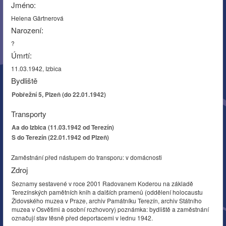
Jméno:
Helena Gärtnerová
Narození:
?
Úmrtí:
11.03.1942, Izbica
Bydliště
Pobřežní 5, Plzeň (do 22.01.1942)
Transporty
Aa do Izbica (11.03.1942 od Terezín)
S do Terezín (22.01.1942 od Plzeň)
Zaměstnání před nástupem do transporu: v domácnosti
Zdroj
Seznamy sestavené v roce 2001 Radovanem Koderou na základě
Terezínských pamětních knih a dalších pramenů (oddělení holocaustu
Židovského muzea v Praze, archiv Památníku Terezín, archiv Státního
muzea v Osvětimi a osobní rozhovory) poznámka: bydliště a zaměstnání
označují stav těsně před deportacemi v lednu 1942.