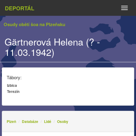
DEPORTÁL
Naviga
Osudy obětí šoa na Plzeňsku
Gärtnerová Helena (? -
11.03.1942)
Tábory:
Izbica
Terezín
Plzeň
Databáze
Lidé
Osoby