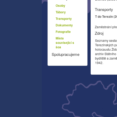
Osoby
Transporty
Tábory
T do Terezín (
Transporty
Dokumenty
Zaměstnání pře
Fotografie
Zdroj
Místa
Seznamy sesta
související s
Terezínských p
šoa
holocaustu Žid
archiv Státníh
Spolupracujeme
bydliště a zamě
1942.