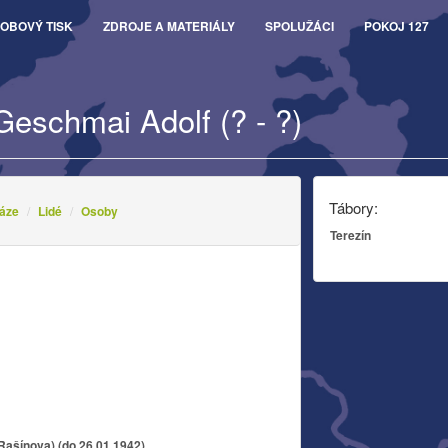
OBOVÝ TISK
ZDROJE A MATERIÁLY
SPOLUŽÁCI
POKOJ 127
Geschmai Adolf (? - ?)
Tábory:
áze
Lidé
Osoby
Terezín
i
Rašínova) (do 26.01.1942)