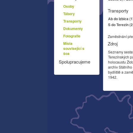
Osoby
Transporty
Tábory
Ab do Izbica (
Transporty
S do Terezín (
Dokumenty
Fotografie
Zaměstnání pře
Zdroj
Místa
související s
Seznamy sesta
šoa
Terezínských p
Spolupracujeme
holocaustu Žid
archiv Státníh
bydliště a zamě
1942.