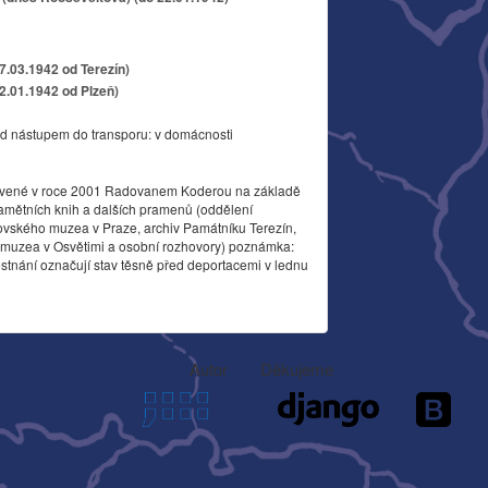
17.03.1942 od Terezín)
22.01.1942 od Plzeň)
d nástupem do transporu: v domácnosti
vené v roce 2001 Radovanem Koderou na základě
amětních knih a dalších pramenů (oddělení
ovského muzea v Praze, archiv Památníku Terezín,
o muzea v Osvětimi a osobní rozhovory) poznámka:
stnání označují stav těsně před deportacemi v lednu
Autor
Děkujeme