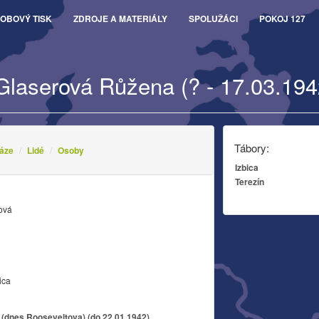
OBOVÝ TISK
ZDROJE A MATERIÁLY
SPOLUŽÁCI
POKOJ 127
Glaserová Růžena (? - 17.03.194
Tábory:
áze
Lidé
Osoby
Izbica
Terezín
ová
ica
 (dnes Rooseveltova) (do 22.01.1942)