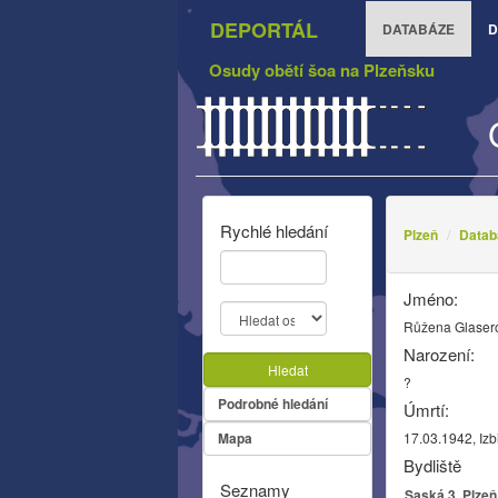
DEPORTÁL
DATABÁZE
D
Osudy obětí šoa na Plzeňsku
Rychlé hledání
Plzeň
Datab
Jméno:
Růžena Glaser
Narození:
Hledat
?
Podrobné hledání
Úmrtí:
Mapa
17.03.1942, Izb
Bydliště
Seznamy
Saská 3, Plzeň