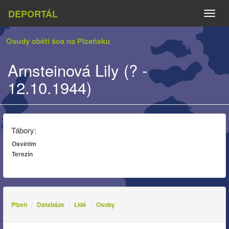
DEPORTÁL
Naviga
Osudy obětí šoa na Plzeňsku
Arnsteinová Lily (? -
12.10.1944)
Tábory:
Osvětim
Terezín
Plzeň
Databáze
Lidé
Osoby