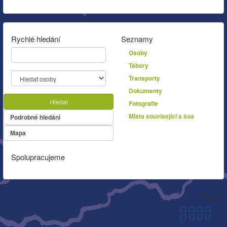
Rychlé hledání
Seznamy
Osoby
Tábory
Transporty
Dokumenty
Hledat
Fotografie
Místa související s šoa
Podrobné hledání
Mapa
Spolupracujeme
Autor