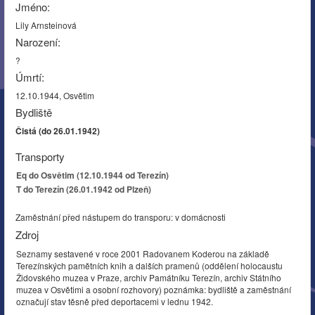
Jméno:
Lily Arnsteinová
Narození:
?
Úmrtí:
12.10.1944, Osvětim
Bydliště
Čistá (do 26.01.1942)
Transporty
Eq do Osvětim (12.10.1944 od Terezín)
T do Terezín (26.01.1942 od Plzeň)
Zaměstnání před nástupem do transporu: v domácnosti
Zdroj
Seznamy sestavené v roce 2001 Radovanem Koderou na základě
Terezínských pamětních knih a dalších pramenů (oddělení holocaustu
Židovského muzea v Praze, archiv Památníku Terezín, archiv Státního
muzea v Osvětimi a osobní rozhovory) poznámka: bydliště a zaměstnání
označují stav těsně před deportacemi v lednu 1942.