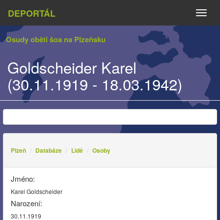
DEPORTÁL
Naviga
Osudy obětí šoa na Plzeňsku
Goldscheider Karel
(30.11.1919 - 18.03.1942)
Plzeň
Databáze
Lidé
Osoby
Jméno:
Karel Goldscheider
Narození:
30.11.1919