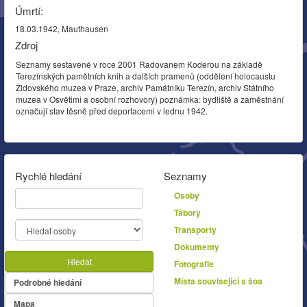
Úmrtí:
18.03.1942, Mauthausen
Zdroj
Seznamy sestavené v roce 2001 Radovanem Koderou na základě
Terezínských pamětních knih a dalších pramenů (oddělení holocaustu
Židovského muzea v Praze, archiv Památníku Terezín, archiv Státního
muzea v Osvětimi a osobní rozhovory) poznámka: bydliště a zaměstnání
označují stav těsně před deportacemi v lednu 1942.
Rychlé hledání
Seznamy
Osoby
Tábory
Transporty
Dokumenty
Hledat
Fotografie
Místa související s šoa
Podrobné hledání
Mapa