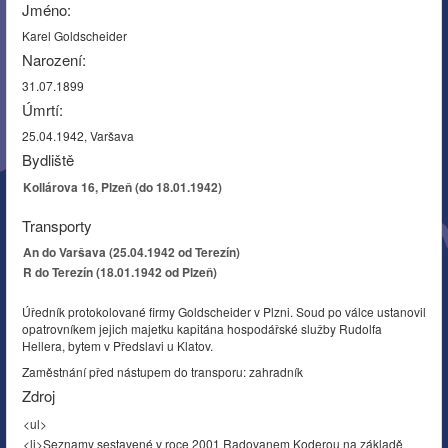
Jméno:
Karel Goldscheider
Narození:
31.07.1899
Úmrtí:
25.04.1942, Varšava
Bydliště
Kollárova 16, Plzeň (do 18.01.1942)
Transporty
An do Varšava (25.04.1942 od Terezín)
R do Terezín (18.01.1942 od Plzeň)
Úředník protokolované firmy Goldscheider v Plzni. Soud po válce ustanovil
opatrovníkem jejich majetku kapitána hospodářské služby Rudolfa
Hellera, bytem v Předslavi u Klatov.
Zaměstnání před nástupem do transporu: zahradník
Zdroj
<ul>
<li>Seznamy sestavené v roce 2001 Radovanem Koderou na základě