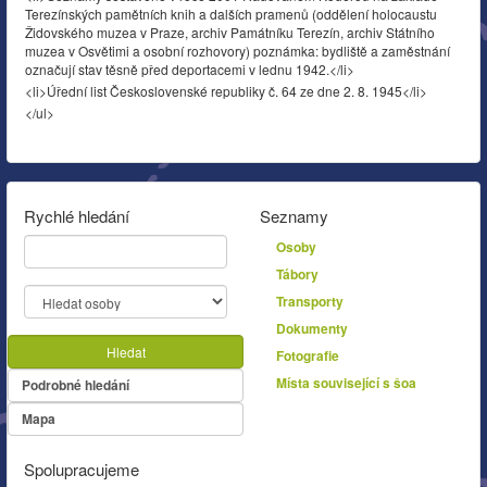
Terezínských pamětních knih a dalších pramenů (oddělení holocaustu
Židovského muzea v Praze, archiv Památníku Terezín, archiv Státního
muzea v Osvětimi a osobní rozhovory) poznámka: bydliště a zaměstnání
označují stav těsně před deportacemi v lednu 1942.</li>
<li>Úřední list Československé republiky č. 64 ze dne 2. 8. 1945</li>
</ul>
Rychlé hledání
Seznamy
Osoby
Tábory
Transporty
Dokumenty
Hledat
Fotografie
Místa související s šoa
Podrobné hledání
Mapa
Spolupracujeme