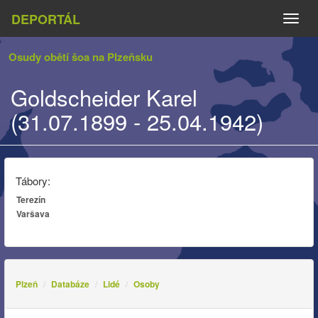
DEPORTÁL
Naviga
Osudy obětí šoa na Plzeňsku
Goldscheider Karel
(31.07.1899 - 25.04.1942)
Tábory:
Terezín
Varšava
Plzeň
Databáze
Lidé
Osoby