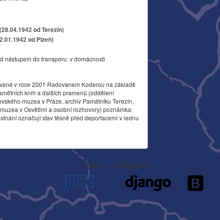
28.04.1942 od Terezín)
22.01.1942 od Plzeň)
d nástupem do transporu: v domácnosti
vené v roce 2001 Radovanem Koderou na základě
amětních knih a dalších pramenů (oddělení
ovského muzea v Praze, archiv Památníku Terezín,
o muzea v Osvětimi a osobní rozhovory) poznámka:
stnání označují stav těsně před deportacemi v lednu
Autor
Děkujeme