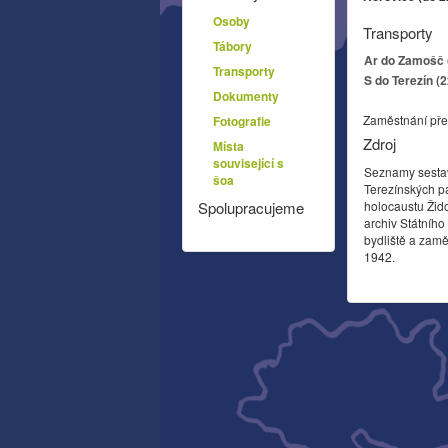
Osoby
Transporty
Tábory
Ar do Zamošč (
Transporty
S do Terezín (
Dokumenty
Zaměstnání pře
Fotografie
Zdroj
Místa
související s
Seznamy sesta
šoa
Terezínských p
holocaustu Žid
Spolupracujeme
archiv Státníh
bydliště a zamě
1942.