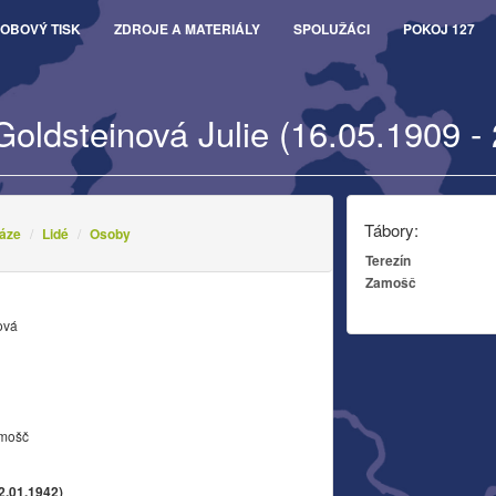
OBOVÝ TISK
ZDROJE A MATERIÁLY
SPOLUŽÁCI
POKOJ 127
Goldsteinová Julie (16.05.1909 -
Tábory:
áze
Lidé
Osoby
Terezín
Zamošč
ová
amošč
2.01.1942)