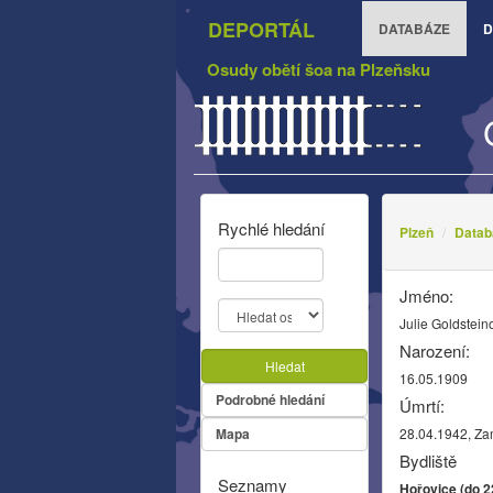
DEPORTÁL
DATABÁZE
D
Osudy obětí šoa na Plzeňsku
Rychlé hledání
Plzeň
Datab
Jméno:
Julie Goldstein
Narození:
Hledat
16.05.1909
Podrobné hledání
Úmrtí:
Mapa
28.04.1942, Z
Bydliště
Seznamy
Hořovice (do 2