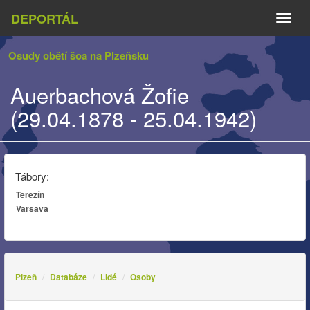
DEPORTÁL
Naviga
Osudy obětí šoa na Plzeňsku
Auerbachová Žofie
(29.04.1878 - 25.04.1942)
Tábory:
Terezín
Varšava
Plzeň
Databáze
Lidé
Osoby