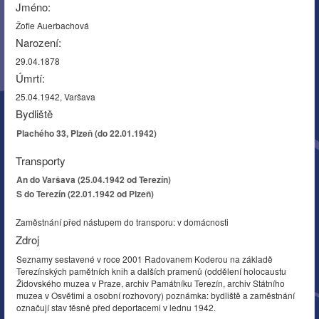
Jméno:
Žofie Auerbachová
Narození:
29.04.1878
Úmrtí:
25.04.1942, Varšava
Bydliště
Plachého 33, Plzeň (do 22.01.1942)
Transporty
An do Varšava (25.04.1942 od Terezín)
S do Terezín (22.01.1942 od Plzeň)
Zaměstnání před nástupem do transporu: v domácnosti
Zdroj
Seznamy sestavené v roce 2001 Radovanem Koderou na základě
Terezínských pamětních knih a dalších pramenů (oddělení holocaustu
Židovského muzea v Praze, archiv Památníku Terezín, archiv Státního
muzea v Osvětimi a osobní rozhovory) poznámka: bydliště a zaměstnání
označují stav těsně před deportacemi v lednu 1942.