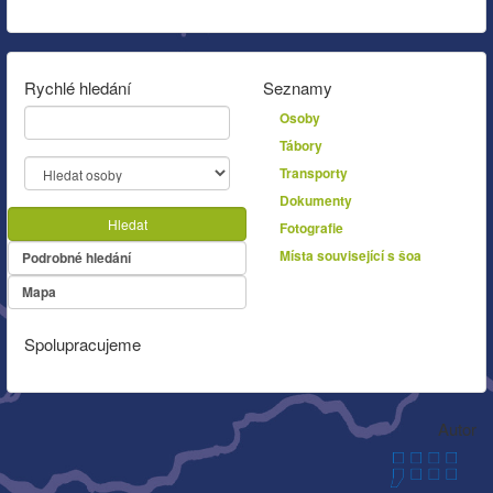
Rychlé hledání
Seznamy
Osoby
Tábory
Transporty
Dokumenty
Hledat
Fotografie
Místa související s šoa
Podrobné hledání
Mapa
Spolupracujeme
Autor