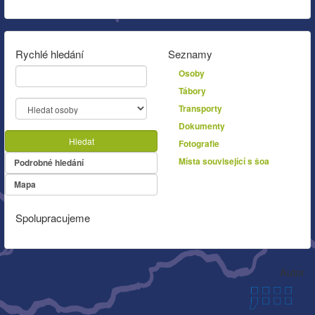
Rychlé hledání
Seznamy
Osoby
Tábory
Transporty
Dokumenty
Hledat
Fotografie
Místa související s šoa
Podrobné hledání
Mapa
Spolupracujeme
Autor