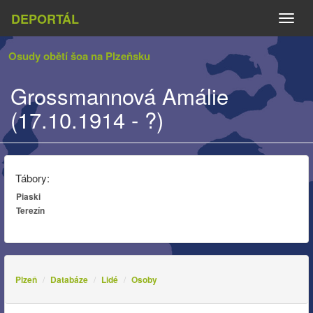
DEPORTÁL
Naviga
Osudy obětí šoa na Plzeňsku
Grossmannová Amálie
(17.10.1914 - ?)
Tábory:
Piaski
Terezín
Plzeň
Databáze
Lidé
Osoby