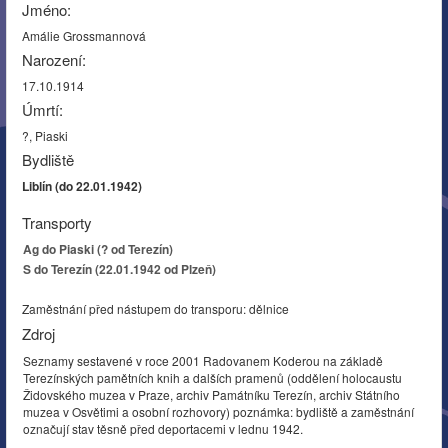
Jméno:
Amálie Grossmannová
Narození:
17.10.1914
Úmrtí:
?, Piaski
Bydliště
Liblín (do 22.01.1942)
Transporty
Ag do Piaski (? od Terezín)
S do Terezín (22.01.1942 od Plzeň)
Zaměstnání před nástupem do transporu: dělnice
Zdroj
Seznamy sestavené v roce 2001 Radovanem Koderou na základě
Terezínských pamětních knih a dalších pramenů (oddělení holocaustu
Židovského muzea v Praze, archiv Památníku Terezín, archiv Státního
muzea v Osvětimi a osobní rozhovory) poznámka: bydliště a zaměstnání
označují stav těsně před deportacemi v lednu 1942.