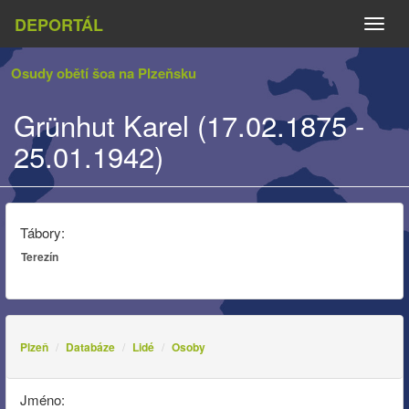
DEPORTÁL
Naviga
Osudy obětí šoa na Plzeňsku
Grünhut Karel (17.02.1875 -
25.01.1942)
Tábory:
Terezín
Plzeň
Databáze
Lidé
Osoby
Jméno: