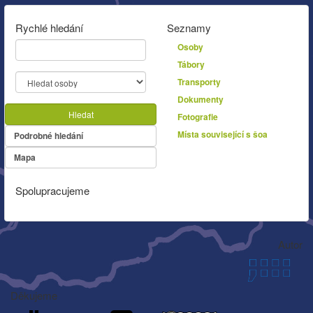
Rychlé hledání
Seznamy
Osoby
Tábory
Transporty
Dokumenty
Hledat
Fotografie
Místa související s šoa
Podrobné hledání
Mapa
Spolupracujeme
Autor
Děkujeme