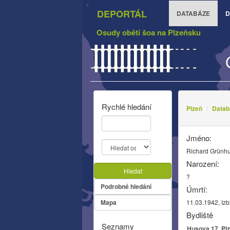
DEPORTÁL
DATABÁZE
D
Osudy obětí šoa na Plzeňsku
Rychlé hledání
Plzeň
Datab
Jméno:
Richard Grünhu
Narození:
Hledat
?
Podrobné hledání
Úmrtí:
Mapa
11.03.1942, Izb
Bydliště
Seznamy
Husova 17, Plz