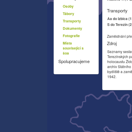
Osoby
Transporty
Tábory
Aa do Izbica (
Transporty
S do Terezín (
Dokumenty
Fotografie
Zaměstnání pře
Zdroj
Místa
související s
Seznamy sesta
šoa
Terezínských p
Spolupracujeme
holocaustu Žid
archiv Státníh
bydliště a zamě
1942.