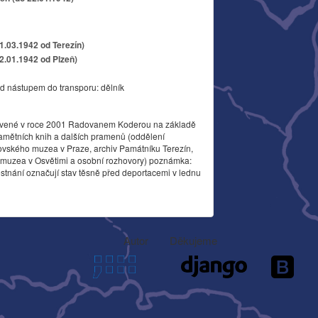
11.03.1942 od Terezín)
22.01.1942 od Plzeň)
d nástupem do transporu: dělník
vené v roce 2001 Radovanem Koderou na základě
amětních knih a dalších pramenů (oddělení
ovského muzea v Praze, archiv Památníku Terezín,
o muzea v Osvětimi a osobní rozhovory) poznámka:
stnání označují stav těsně před deportacemi v lednu
Autor
Děkujeme