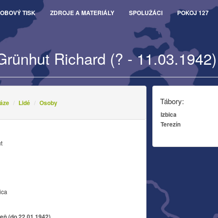
OBOVÝ TISK
ZDROJE A MATERIÁLY
SPOLUŽÁCI
POKOJ 127
Grünhut Richard (? - 11.03.1942)
Tábory:
áze
Lidé
Osoby
Izbica
Terezín
t
ica
eň (do 22.01.1942)