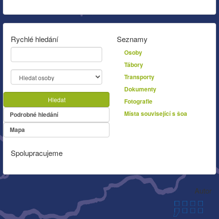
Rychlé hledání
Seznamy
Osoby
Tábory
Transporty
Dokumenty
Hledat
Fotografie
Místa související s šoa
Podrobné hledání
Mapa
Spolupracujeme
Autor