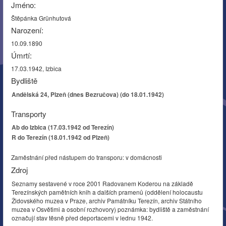
Jméno:
Štěpánka Grünhutová
Narození:
10.09.1890
Úmrtí:
17.03.1942, Izbica
Bydliště
Andělská 24, Plzeň (dnes Bezručova) (do 18.01.1942)
Transporty
Ab do Izbica (17.03.1942 od Terezín)
R do Terezín (18.01.1942 od Plzeň)
Zaměstnání před nástupem do transporu: v domácnosti
Zdroj
Seznamy sestavené v roce 2001 Radovanem Koderou na základě
Terezínských pamětních knih a dalších pramenů (oddělení holocaustu
Židovského muzea v Praze, archiv Památníku Terezín, archiv Státního
muzea v Osvětimi a osobní rozhovory) poznámka: bydliště a zaměstnání
označují stav těsně před deportacemi v lednu 1942.