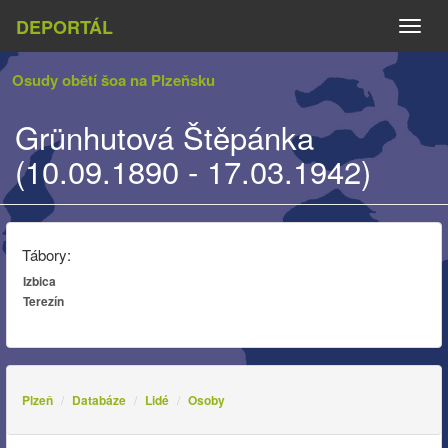
DEPORTÁL
Naviga
Osudy obětí šoa na Plzeňsku
Grünhutová Štěpánka
(10.09.1890 - 17.03.1942)
Tábory:
Izbica
Terezín
Plzeň
Databáze
Lidé
Osoby