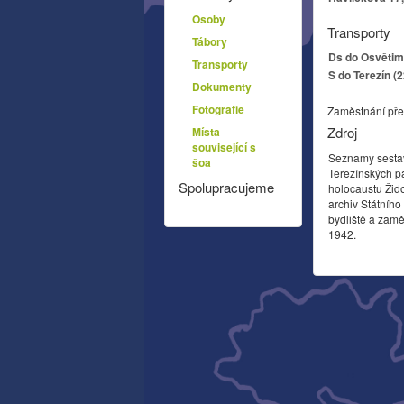
Osoby
Transporty
Tábory
Ds do Osvětim 
Transporty
S do Terezín (
Dokumenty
Fotografie
Zaměstnání pře
Zdroj
Místa
související s
Seznamy sesta
šoa
Terezínských p
Spolupracujeme
holocaustu Žid
archiv Státníh
bydliště a zamě
1942.