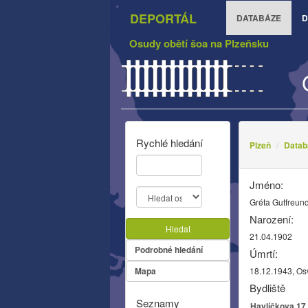
DEPORTÁL
DATABÁZE
D
Osudy obětí šoa na Plzeňsku
Rychlé hledání
Plzeň
Datab
Jméno:
Gréta Gutfreun
Narození:
Hledat
21.04.1902
Podrobné hledání
Úmrtí:
Mapa
18.12.1943, Os
Bydliště
Seznamy
Havlíčkova 17,