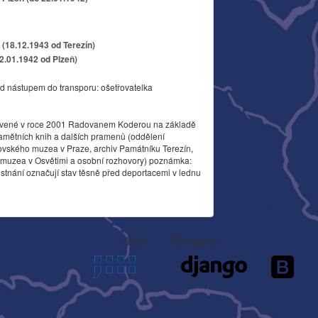
(18.12.1943 od Terezín)
22.01.1942 od Plzeň)
d nástupem do transporu: ošetřovatelka
vené v roce 2001 Radovanem Koderou na základě
amětních knih a dalších pramenů (oddělení
ovského muzea v Praze, archiv Památníku Terezín,
o muzea v Osvětimi a osobní rozhovory) poznámka:
stnání označují stav těsně před deportacemi v lednu
Autor
Děkujeme