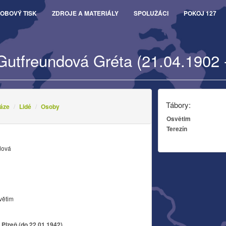
OBOVÝ TISK
ZDROJE A MATERIÁLY
SPOLUŽÁCI
POKOJ 127
Gutfreundová Gréta (21.04.1902 
Tábory:
áze
Lidé
Osoby
Osvětim
Terezín
dová
větim
 Plzeň (do 22.01.1942)