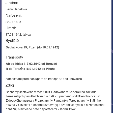
Jméno:
Berta Habelová
Narození:
22.07.1895
Úmrtí:
17.03.1942, Izbica
Bydliště
Sedláčkova 19, Plzeň (do 18.01.1942)
Transporty
Ab do Izbica (17.03.1942 od Terezín)
R do Terezín (18.01.1942 od Plzeň)
Zaměstnání před nástupem do transporu: posluhovačka
Zdroj
Seznamy sestavené v roce 2001 Radovanem Koderou na základě
Terezínských pamětních knih a dalších pramenů (oddělení holocaustu
Židovského muzea v Praze, archiv Památníku Terezín, archiv Státního
muzea v Osvětimi a osobní rozhovory) poznámka: bydliště a zaměstnání
označují stav těsně před deportacemi v lednu 1942.