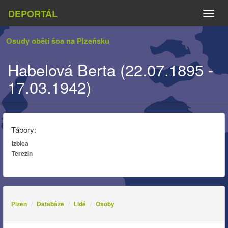
DEPORTÁL
Naviga
Osudy obětí šoa na Plzeňsku
Habelová Berta (22.07.1895 -
17.03.1942)
Tábory:
Izbica
Terezín
Plzeň
Databáze
Lidé
Osoby