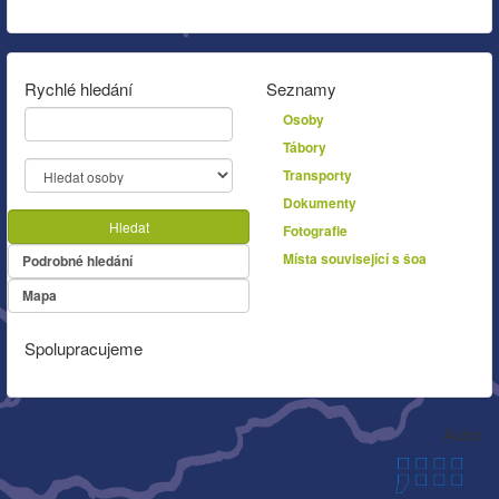
Rychlé hledání
Seznamy
Osoby
Tábory
Transporty
Dokumenty
Hledat
Fotografie
Místa související s šoa
Podrobné hledání
Mapa
Spolupracujeme
Autor