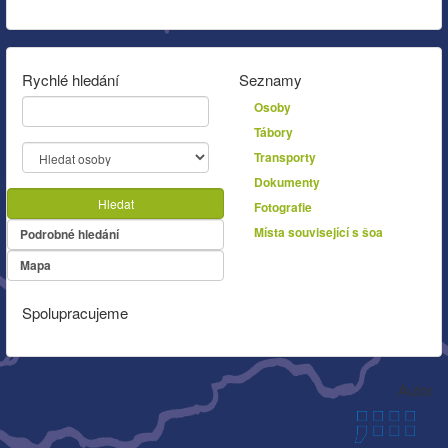
Rychlé hledání
Seznamy
Osoby
Tábory
Transporty
Dokumenty
Hledat
Fotografie
Místa související s šoa
Podrobné hledání
Mapa
Spolupracujeme
Autor