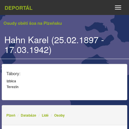
DEPORTÁL
Naviga
Osudy obětí šoa na Plzeňsku
Hahn Karel (25.02.1897 -
17.03.1942)
Tábory:
Izbica
Terezín
Plzeň
Databáze
Lidé
Osoby