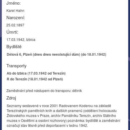
Jméno:
Karel Hahn
Narození:
25.02.1897
Úmrtí:
17.03.1942, Izbica
Bydliště
Dělová 6, Plzeň (dnes dnes neexistující dům) (do 18.01.1942)
Transporty
Ab do Izbica (17.03.1942 od Terezín)
R do Terezín (18.01.1942 od Plzeň)
Zaměstnání před nástupem do transporu: dělník
Zdroj
Seznamy sestavené v roce 2001 Radovanem Koderou na základě
Terezínských pamětních knih a dalších pramenů (oddělení holocaustu
Židovského muzea v Praze, archiv Památníku Terezín, archiv Státního
muzea v Osvětimi a osobní rozhovory) poznámka: bydliště a zaměstnání
označují stav těsně před deportacemi v lednu 1942.