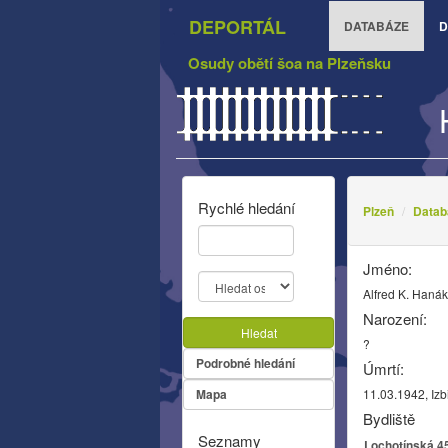
DEPORTÁL
DATABÁZE
D
Osudy obětí šoa na Plzeňsku
Rychlé hledání
Plzeň
Datab
Jméno:
Alfred K. Haná
Narození:
Hledat
?
Podrobné hledání
Úmrtí:
Mapa
11.03.1942, Izb
Bydliště
Seznamy
Lochotínská 45