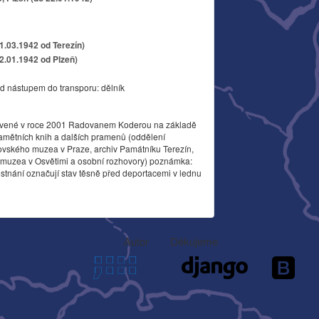
11.03.1942 od Terezín)
22.01.1942 od Plzeň)
d nástupem do transporu: dělník
vené v roce 2001 Radovanem Koderou na základě
amětních knih a dalších pramenů (oddělení
ovského muzea v Praze, archiv Památníku Terezín,
o muzea v Osvětimi a osobní rozhovory) poznámka:
stnání označují stav těsně před deportacemi v lednu
Autor
Děkujeme