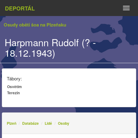
DEPORTÁL
Naviga
Osudy obětí šoa na Plzeňsku
Harpmann Rudolf (? -
18.12.1943)
Tábory:
Osvětim
Terezín
Plzeň
Databáze
Lidé
Osoby