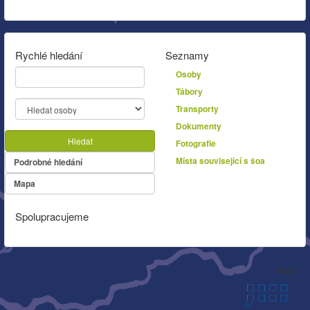
Rychlé hledání
Seznamy
Osoby
Tábory
Transporty
Dokumenty
Hledat
Fotografie
Místa související s šoa
Podrobné hledání
Mapa
Spolupracujeme
Autor