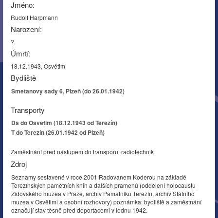
Jméno:
Rudolf Harpmann
Narození:
?
Úmrtí:
18.12.1943, Osvětim
Bydliště
Smetanovy sady 6, Plzeň (do 26.01.1942)
Transporty
Ds do Osvětim (18.12.1943 od Terezín)
T do Terezín (26.01.1942 od Plzeň)
Zaměstnání před nástupem do transporu: radiotechnik
Zdroj
Seznamy sestavené v roce 2001 Radovanem Koderou na základě
Terezínských pamětních knih a dalších pramenů (oddělení holocaustu
Židovského muzea v Praze, archiv Památníku Terezín, archiv Státního
muzea v Osvětimi a osobní rozhovory) poznámka: bydliště a zaměstnání
označují stav těsně před deportacemi v lednu 1942.