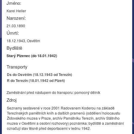
Jméno:
Karel Heller
Narození:
21.03.1890
Úmrtí:
18.12.1943, Osvětim
Bydliště
Starý Plzenec (do 18.01.1942)
Transporty
Ds do Osvětim (18.12.1943 od Terezín)
R do Terezín (18.01.1942 od Plzeň)
Zaměstnání před nástupem do transporu: pomocný dělník
Zdroj
Seznamy sestavené v roce 2001 Radovanem Koderou na základě
Terezínských pamětních knih a dalších pramenů (oddělení holocaustu
Židovského muzea v Praze, archiv Památníku Terezín, archiv Státního
muzea v Osvětimi a osobní rozhovory) poznámka: bydliště a zaměstnání
označují stav těsně před deportacemi v lednu 1942.