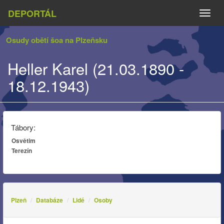
DEPORTÁL
Naviga
Osudy obětí šoa na Plzeňsku
Heller Karel (21.03.1890 -
18.12.1943)
Tábory:
Osvětim
Terezín
Plzeň
Databáze
Lidé
Osoby