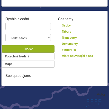
Rychlé hledání
Seznamy
Osoby
Tábory
Transporty
Dokumenty
Hledat
Fotografie
Místa související s šoa
Podrobné hledání
Mapa
Spolupracujeme
Autor