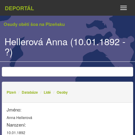
DEPORTÁL
Naviga
Osudy obětí šoa na Plzeňsku
Hellerová Anna (10.01.1892 -
?)
Plzeň
Databáze
Lidé
Osoby
Jméno:
Anna Hellerová
Narození:
10.01.1892