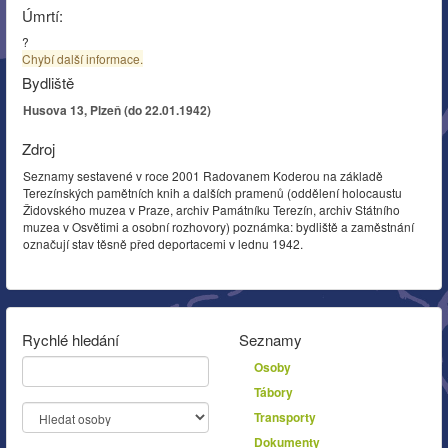
Úmrtí:
?
Chybí další informace.
Bydliště
Husova 13, Plzeň (do 22.01.1942)
Zdroj
Seznamy sestavené v roce 2001 Radovanem Koderou na základě
Terezínských pamětních knih a dalších pramenů (oddělení holocaustu
Židovského muzea v Praze, archiv Památníku Terezín, archiv Státního
muzea v Osvětimi a osobní rozhovory) poznámka: bydliště a zaměstnání
označují stav těsně před deportacemi v lednu 1942.
Rychlé hledání
Seznamy
Osoby
Tábory
Transporty
Dokumenty