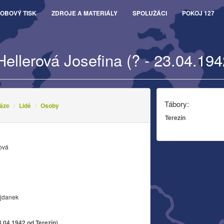
OBOVÝ TISK
ZDROJE A MATERIÁLY
SPOLUŽÁCI
POKOJ 127
Hellerová Josefina (? - 23.04.194
Tábory:
áze
Lidé
Osoby
Terezín
rová
ajdanek
3.04.1942 od Terezín)