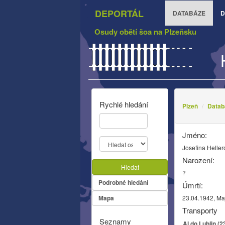
DEPORTÁL
DATABÁZE
D
Osudy obětí šoa na Plzeňsku
Rychlé hledání
Plzeň
Datab
Jméno:
Josefina Helle
Narození:
Hledat
?
Podrobné hledání
Úmrtí:
Mapa
23.04.1942, M
Transporty
Seznamy
Al do Lublin (2