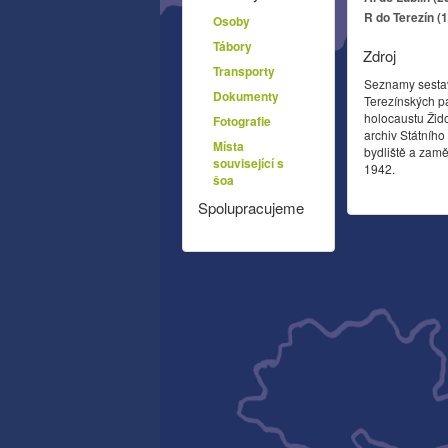
R do Terezín (
Osoby
Tábory
Zdroj
Transporty
Seznamy sesta
Dokumenty
Terezínských p
holocaustu Žid
Fotografie
archiv Státníh
Místa
bydliště a zamě
související s
1942.
šoa
Spolupracujeme