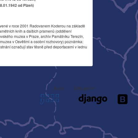
18.01.1942 od Plzeň)
vené v roce 2001 Radovanem Koderou na základě
amětních knih a dalších pramenů (oddělení
ovského muzea v Praze, archiv Památníku Terezín,
o muzea v Osvětimi a osobní rozhovory) poznámka:
stnání označují stav těsně před deportacemi v lednu
Autor
Děkujeme