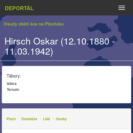
DEPORTÁL
Naviga
Osudy obětí šoa na Plzeňsku
Hirsch Oskar (12.10.1880 -
11.03.1942)
Tábory:
Izbica
Terezín
Plzeň
Databáze
Lidé
Osoby