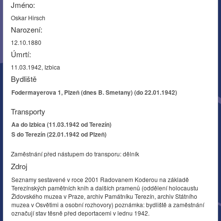
Jméno:
Oskar Hirsch
Narození:
12.10.1880
Úmrtí:
11.03.1942, Izbica
Bydliště
Fodermayerova 1, Plzeň (dnes B. Smetany) (do 22.01.1942)
Transporty
Aa do Izbica (11.03.1942 od Terezín)
S do Terezín (22.01.1942 od Plzeň)
Zaměstnání před nástupem do transporu: dělník
Zdroj
Seznamy sestavené v roce 2001 Radovanem Koderou na základě
Terezínských pamětních knih a dalších pramenů (oddělení holocaustu
Židovského muzea v Praze, archiv Památníku Terezín, archiv Státního
muzea v Osvětimi a osobní rozhovory) poznámka: bydliště a zaměstnání
označují stav těsně před deportacemi v lednu 1942.