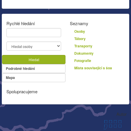
Rychlé hledání
Seznamy
Osoby
Tábory
Transporty
Dokumenty
Hledat
Fotografie
Místa související s šoa
Podrobné hledání
Mapa
Spolupracujeme
Autor