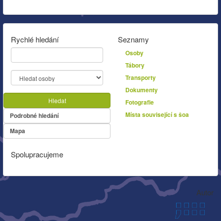
Rychlé hledání
Seznamy
Osoby
Tábory
Transporty
Dokumenty
Hledat
Fotografie
Místa související s šoa
Podrobné hledání
Mapa
Spolupracujeme
Autor