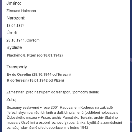
Jméno:
Zikmund Hofmann
Narození:
13.04.1874
Úmrtí:
28.10.1944, Osvětim
Bydliště
Plachého 8, Plzeň (do 18.01.1942)
Transporty
Ev do Osvětim (28.10.1944 od Terezín)
R do Terezín (18.01.1942 od Plzeň)
Zaměstnání před nástupem do transporu: pomocný dělník
Zdroj
Seznamy sestavené v roce 2001 Radovanem Koderou na základě
Terezínských pamětních knih a dalších pramenů (oddělení holocaustu
Židovského muzea v Praze, archiv Památníku Terezín, archiv Státního
muzea v Osvětimi a osobní rozhovory) poznámka: bydliště a zaměstnání
označují stav těsně před deportacemi v lednu 1942.