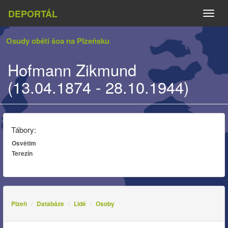
DEPORTÁL
Naviga
Osudy obětí šoa na Plzeňsku
Hofmann Zikmund
(13.04.1874 - 28.10.1944)
Tábory:
Osvětim
Terezín
Plzeň
Databáze
Lidé
Osoby