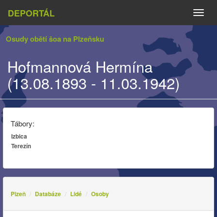
DEPORTÁL
Naviga
Osudy obětí šoa na Plzeňsku
Hofmannová Hermína
(13.08.1893 - 11.03.1942)
Tábory:
Izbica
Terezín
Plzeň
Databáze
Lidé
Osoby