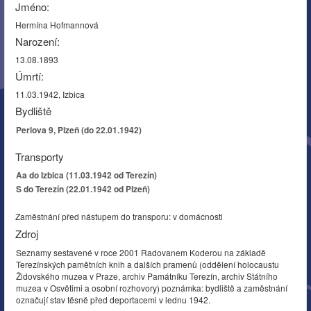
Jméno:
Hermína Hofmannová
Narození:
13.08.1893
Úmrtí:
11.03.1942, Izbica
Bydliště
Perlova 9, Plzeň (do 22.01.1942)
Transporty
Aa do Izbica (11.03.1942 od Terezín)
S do Terezín (22.01.1942 od Plzeň)
Zaměstnání před nástupem do transporu: v domácnosti
Zdroj
Seznamy sestavené v roce 2001 Radovanem Koderou na základě
Terezínských pamětních knih a dalších pramenů (oddělení holocaustu
Židovského muzea v Praze, archiv Památníku Terezín, archiv Státního
muzea v Osvětimi a osobní rozhovory) poznámka: bydliště a zaměstnání
označují stav těsně před deportacemi v lednu 1942.