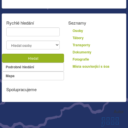
Rychlé hledání
Seznamy
Osoby
Tábory
Transporty
Dokumenty
Hledat
Fotografie
Místa související s šoa
Podrobné hledání
Mapa
Spolupracujeme
Autor