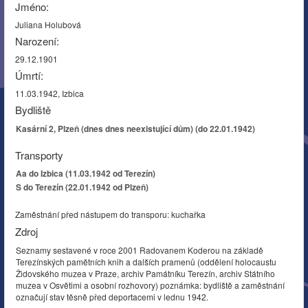
Jméno:
Juliana Holubová
Narození:
29.12.1901
Úmrtí:
11.03.1942, Izbica
Bydliště
Kasární 2, Plzeň (dnes dnes neexistující dům) (do 22.01.1942)
Transporty
Aa do Izbica (11.03.1942 od Terezín)
S do Terezín (22.01.1942 od Plzeň)
Zaměstnání před nástupem do transporu: kuchařka
Zdroj
Seznamy sestavené v roce 2001 Radovanem Koderou na základě
Terezínských pamětních knih a dalších pramenů (oddělení holocaustu
Židovského muzea v Praze, archiv Památníku Terezín, archiv Státního
muzea v Osvětimi a osobní rozhovory) poznámka: bydliště a zaměstnání
označují stav těsně před deportacemi v lednu 1942.