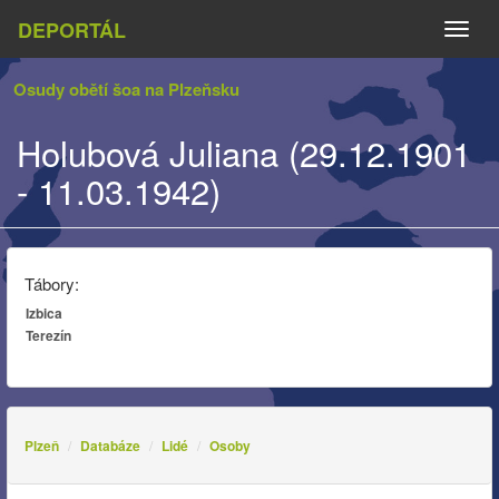
DEPORTÁL
Naviga
Osudy obětí šoa na Plzeňsku
Holubová Juliana (29.12.1901
- 11.03.1942)
Tábory:
Izbica
Terezín
Plzeň
Databáze
Lidé
Osoby