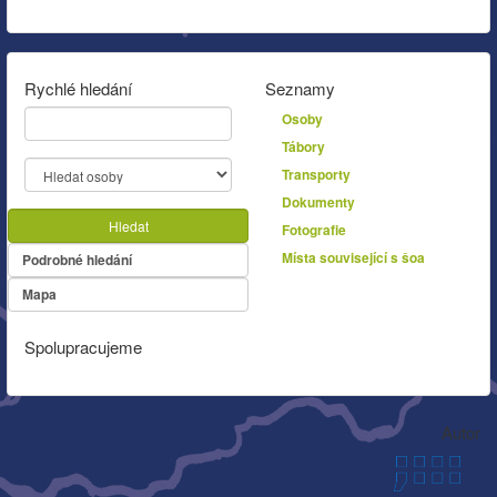
Rychlé hledání
Seznamy
Osoby
Tábory
Transporty
Dokumenty
Hledat
Fotografie
Místa související s šoa
Podrobné hledání
Mapa
Spolupracujeme
Autor